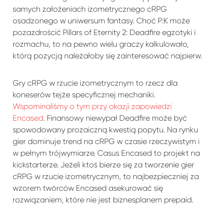
samych założeniach izometrycznego cRPG
osadzonego w uniwersum fantasy. Choć P:K może
pozazdrościć Pillars of Eternity 2: Deadfire egzotyki i
rozmachu, to na pewno wielu graczy kalkulowało,
którą pozycją należałoby się zainteresować najpierw.
Gry cRPG w rzucie izometrycznym to rzecz dla
koneserów tejże specyficznej mechaniki.
Wspominaliśmy o tym przy okazji zapowiedzi
Encased
. Finansowy niewypał Deadfire może być
spowodowany prozaiczną kwestią popytu. Na rynku
gier dominuje trend na cRPG w czasie rzeczywistym i
w pełnym trójwymiarze. Casus Encased to projekt na
kickstarterze. Jeżeli ktoś bierze się za tworzenie gier
cRPG w rzucie izometrycznym, to najbezpieczniej za
wzorem twórców Encased asekurować się
rozwiązaniem, które nie jest biznesplanem prepaid.