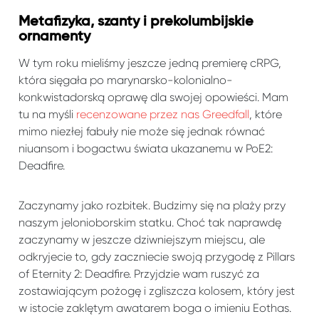
Metafizyka, szanty i prekolumbijskie
ornamenty
W tym roku mieliśmy jeszcze jedną premierę cRPG,
która sięgała po marynarsko-kolonialno-
konkwistadorską oprawę dla swojej opowieści. Mam
tu na myśli
recenzowane przez nas Greedfall
, które
mimo niezłej fabuły nie może się jednak równać
niuansom i bogactwu świata ukazanemu w PoE2:
Deadfire.
Zaczynamy jako rozbitek. Budzimy się na plaży przy
naszym jelonioborskim statku. Choć tak naprawdę
zaczynamy w jeszcze dziwniejszym miejscu, ale
odkryjecie to, gdy zaczniecie swoją przygodę z Pillars
of Eternity 2: Deadfire. Przyjdzie wam ruszyć za
zostawiającym pożogę i zgliszcza kolosem, który jest
w istocie zaklętym awatarem boga o imieniu Eothas.