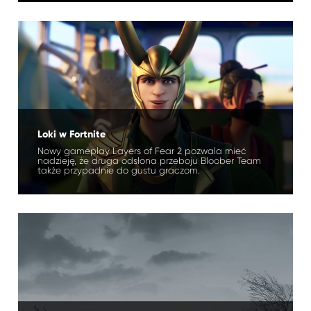
Loki w Fortnite
Nowy gameplay Layers of Fear 2 pozwala mieć
nadzieję, że druga odsłona przeboju Bloober Team
także przypadnie do gustu graczom.