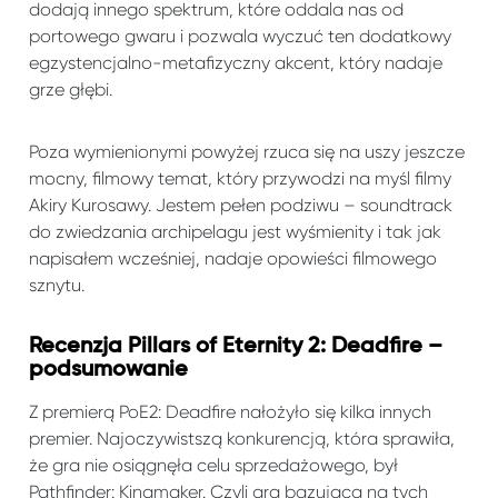
dodają innego spektrum, które oddala nas od
portowego gwaru i pozwala wyczuć ten dodatkowy
egzystencjalno-metafizyczny akcent, który nadaje
grze głębi.
Poza wymienionymi powyżej rzuca się na uszy jeszcze
mocny, filmowy temat, który przywodzi na myśl filmy
Akiry Kurosawy. Jestem pełen podziwu – soundtrack
do zwiedzania archipelagu jest wyśmienity i tak jak
napisałem wcześniej, nadaje opowieści filmowego
sznytu.
Recenzja Pillars of Eternity 2: Deadfire –
podsumowanie
Z premierą PoE2: Deadfire nałożyło się kilka innych
premier. Najoczywistszą konkurencją, która sprawiła,
że gra nie osiągnęła celu sprzedażowego, był
Pathfinder: Kingmaker. Czyli gra bazująca na tych