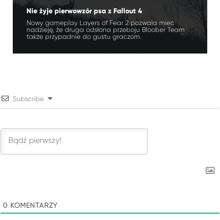
Nie żyje pierwowzór psa z Fallout 4
Nowy gameplay Layers of Fear 2 pozwala mieć
nadzieję, że druga odsłona przeboju Bloober Team
także przypadnie do gustu graczom.
Subscribe
0
KOMENTARZY