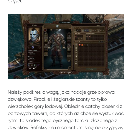
części.
Należy podkreślić wagę, jaką nadaje grze oprawa
dźwiękowa. Pirackie i żeglarskie szanty to tylko
wierzchołek góry lodowej. Obłędnie catchy piosenki z
portowych tawern, do których aż chce się wystukiwać
rytm, to środek tego pysznego torciku złożonego z
dźwięków. Refleksyjne i momentami smętne przygrywy