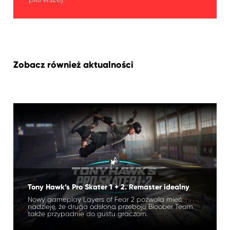
Zobacz również aktualności
Tony Hawk’s Pro Skater 1 + 2. Remaster idealny
Nowy gameplay Layers of Fear 2 pozwala mieć
nadzieję, że druga odsłona przeboju Bloober Team
także przypadnie do gustu graczom.