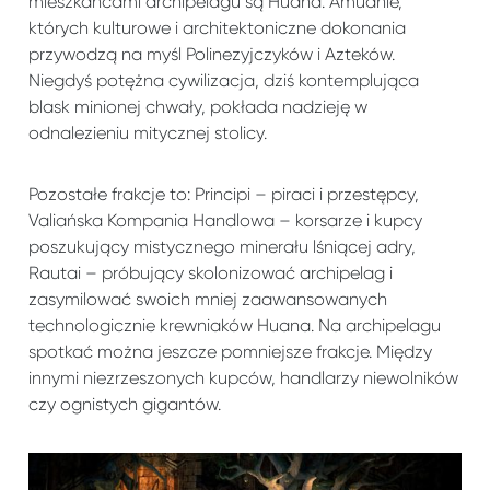
mieszkańcami archipelagu są Huana. Amuanie,
których kulturowe i architektoniczne dokonania
przywodzą na myśl Polinezyjczyków i Azteków.
Niegdyś potężna cywilizacja, dziś kontemplująca
blask minionej chwały, pokłada nadzieję w
odnalezieniu mitycznej stolicy.
Pozostałe frakcje to: Principi – piraci i przestępcy,
Valiańska Kompania Handlowa – korsarze i kupcy
poszukujący mistycznego minerału lśniącej adry,
Rautai – próbujący skolonizować archipelag i
zasymilować swoich mniej zaawansowanych
technologicznie krewniaków Huana. Na archipelagu
spotkać można jeszcze pomniejsze frakcje. Między
innymi niezrzeszonych kupców, handlarzy niewolników
czy ognistych gigantów.