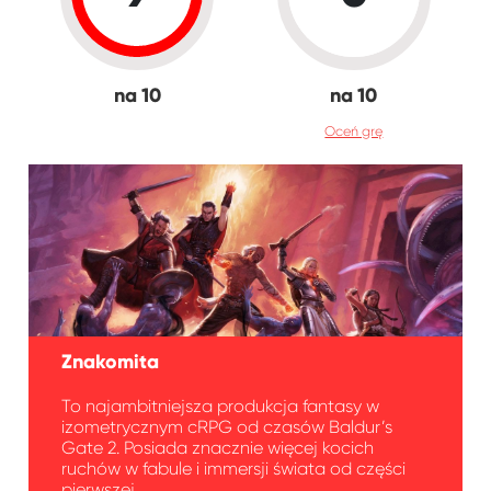
na 10
na 10
Oceń grę
Znakomita
To najambitniejsza produkcja fantasy w
izometrycznym cRPG od czasów Baldur’s
Gate 2. Posiada znacznie więcej kocich
ruchów w fabule i immersji świata od części
pierwszej.