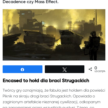
Decadence czy Mass Effect.
0
Udostępnij
Tweetuj
UDOSTĘPNIE
Encased to hołd dla braci Strugackich
Twórcy gry oznajmiają, że fabuła jest hołdem dla powieści
Piknik na skraju drogi braci Strugackich. Opowiada o
zaginionym artefakcie nieznanej cywilizacji, odkopanym
na zapomnianej przez wszystkich pustyni. Z tego, co