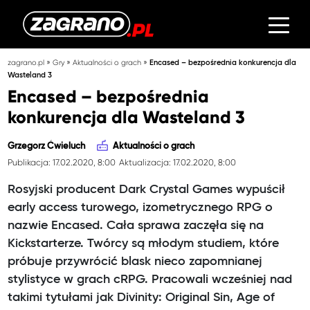
»
»
»
zagrano.pl
Gry
Aktualności o grach
Encased – bezpośrednia konkurencja dla
Wasteland 3
Encased – bezpośrednia
konkurencja dla Wasteland 3
Grzegorz Ćwieluch
Aktualności o grach
Publikacja: 17.02.2020, 8:00
Aktualizacja: 17.02.2020, 8:00
Rosyjski producent Dark Crystal Games wypuścił
early access turowego, izometrycznego RPG o
nazwie Encased. Cała sprawa zaczęła się na
Kickstarterze. Twórcy są młodym studiem, które
próbuje przywrócić blask nieco zapomnianej
stylistyce w grach cRPG. Pracowali wcześniej nad
takimi tytułami jak Divinity: Original Sin, Age of