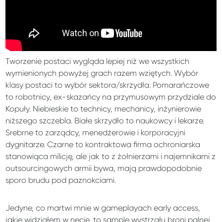
Tworzenie postaci wygląda lepiej niż we wszystkich
wymienionych powyżej grach razem wziętych. Wybór
klasy postaci to wybór sektora/skrzydła. Pomarańczowe
to robotnicy, ex-skazańcy na przymusowym przydziale do
Kopuły. Niebieskie to technicy, mechanicy, inżynierowie
niższego szczebla. Białe skrzydło to naukowcy i lekarze.
Srebrne to zarządcy, menedżerowie i korporacyjni
dygnitarze. Czarne to kontraktowa firma ochroniarska
stanowiąca milicję, ale jak to z żołnierzami i najemnikami z
outsourcingowych armii bywa, mają prawdopodobnie
sporo brudu pod paznokciami.
Jedyne, co martwi mnie w gameplayach early access,
jakie widziałem w necie, to sample wystrzału broni palnej,