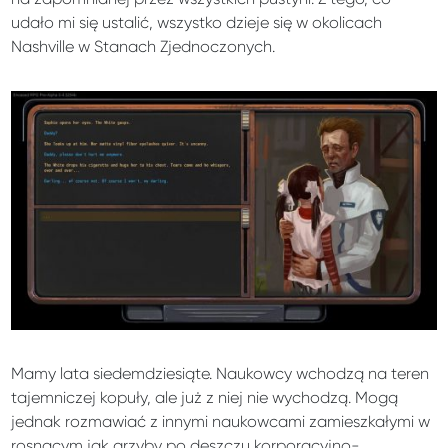
udało mi się ustalić, wszystko dzieje się w okolicach
Nashville w Stanach Zjednoczonych.
Mamy lata siedemdziesiąte. Naukowcy wchodzą na teren
tajemniczej kopuły, ale już z niej nie wychodzą. Mogą
jednak rozmawiać z innymi naukowcami zamieszkałymi w
rosnącym jak grzyby po deszczu korporacyjno-