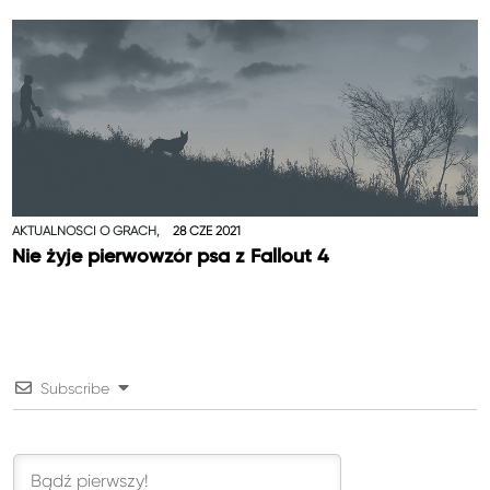
AKTUALNOŚCI O GRACH,
28 CZE 2021
Nie żyje pierwowzór psa z Fallout 4
Subscribe