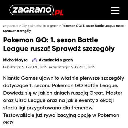
»
»
»
zagrano.pl
Gry
Aktualności o grach
Pokemon GO: 1. sezon Battle League rusza!
Sprawdź szczegóły
Pokemon GO: 1. sezon Battle
League rusza! Sprawdź szczegóły
Michał Małysa
Aktualności o grach
Publikacja: 6.03.2020, 16:15
Aktualizacja: 6.03.2021, 16:15
Niantic Games ujawniło właśnie pierwsze szczegóły
dotyczące 1. sezonu Pokemon GO Battle League.
Dowiedz się w jakich dniach ruszają Great, Master
oraz Ultra League oraz na jakie eventy z okazji
startu ligi przygotowano dla trenerów.
Testowaliście już rywalizacyjną opcję w Pokemon
GO?