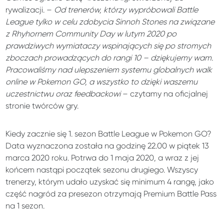
rywalizacji. –
Od trenerów, którzy wypróbowali Battle
League tylko w celu zdobycia Sinnoh Stones na związane
z Rhyhornem Community Day w lutym 2020 po
prawdziwych wymiataczy wspinających się po stromych
zboczach prowadzących do rangi 10 – dziękujemy wam.
Pracowaliśmy nad ulepszeniem systemu globalnych walk
online w Pokemon GO, a wszystko to dzięki waszemu
uczestnictwu oraz feedbackowi
– czytamy na oficjalnej
stronie twórców gry.
Kiedy zacznie się 1. sezon Battle League w Pokemon GO?
Data wyznaczona została na godzinę 22.00 w piątek 13
marca 2020 roku. Potrwa do 1 maja 2020, a wraz z jej
końcem nastąpi początek sezonu drugiego. Wszyscy
trenerzy, którym udało uzyskać się minimum 4 rangę, jako
część nagród za presezon otrzymają Premium Battle Pass
na 1 sezon.