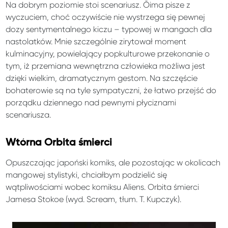
Na dobrym poziomie stoi scenariusz. Ōima pisze z
wyczuciem, choć oczywiście nie wystrzega się pewnej
dozy sentymentalnego kiczu – typowej w mangach dla
nastolatków. Mnie szczególnie zirytował moment
kulminacyjny, powielający popkulturowe przekonanie o
tym, iż przemiana wewnętrzna człowieka możliwa jest
dzięki wielkim, dramatycznym gestom. Na szczęście
bohaterowie są na tyle sympatyczni, że łatwo przejść do
porządku dziennego nad pewnymi płyciznami
scenariusza.
Wtórna Orbita śmierci
Opuszczając japoński komiks, ale pozostając w okolicach
mangowej stylistyki, chciałbym podzielić się
wątpliwościami wobec komiksu Aliens. Orbita śmierci
Jamesa Stokoe (wyd. Scream, tłum. T. Kupczyk).