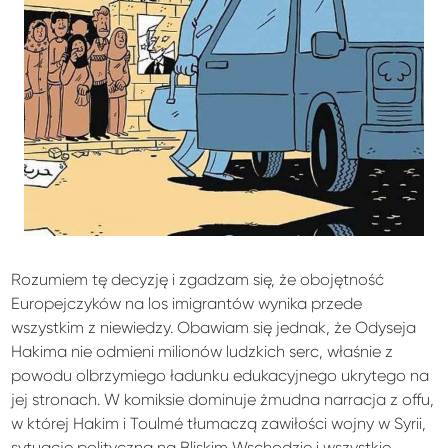
Rozumiem tę decyzję i zgadzam się, że obojętność
Europejczyków na los imigrantów wynika przede
wszystkim z niewiedzy. Obawiam się jednak, że Odyseja
Hakima nie odmieni milionów ludzkich serc, właśnie z
powodu olbrzymiego ładunku edukacyjnego ukrytego na
jej stronach. W komiksie dominuje żmudna narracja z offu,
w której Hakim i Toulmé tłumaczą zawiłości wojny w Syrii,
sytuację polityczną na Bliskim Wschodzie i wszystkie