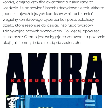
komiks, obejrzawszy film dwadzieścia osiem razy, to
wiedzcie, że odpowiedź brzmi: zdecydowanie tak. Akira to
jeden z najważniejszych komiksów w historii, kamień
węgielny komiksowego cyberpunku i postapokalipsy,
dzieło, które rezonuje do dzisiaj, inspirując twórców i
zdobywając nowych wyznawców. Co więcej, opowieść
snuta przez Otomo jest wciągająca zarówno na poziomie
akcji, jak i emocji i nic a nic się nie zestarzała.