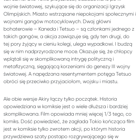
wojnie światowej, szykujące się do organizacji Igrzysk
Olimpijskich. Miasto wstrząsane niepokojami społecznymi i
wojnami gangów motocyklowych. Dwaj główni
bohaterowie – Kaneda i Tetsuo – są członkami jednego z
takich gangów, a akcja zawiązuje się, gdy ten drugi, do
tej pory żyjący w cieniu kolegi, ulega wypadkowi. I budzą
się w nim nadprzyrodzone moce. Okazuje się, że chłopcy
wplątali się w skomplikowaną intrygę polityczną i
metafizyczną, sięgającą korzeniami do genezy III wojny
światowej. A napędzana resentymentem potęga Tetsuo
obróci się przeciwko przyjaciołom, wojsku i miastu.
Ale obie wersje Akiry łączy tylko początek. Historia
opowiedziana w komiksie jest o wiele dłuższa i bardziej
skomplikowana. Film opowiada mniej więcej 1/3 tego, co
komiks. Dość powiedzieć, że zagłada Tokio kończąca film
jest w komiksie tylko zwrotem akcji, po którym historia
przywdziewa szaty postapo rozgrywającego się w