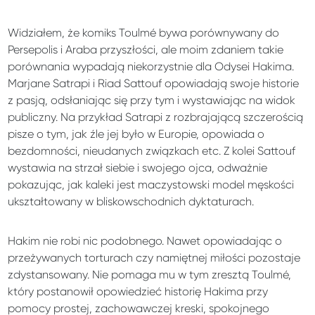
Widziałem, że komiks Toulmé bywa porównywany do
Persepolis i Araba przyszłości, ale moim zdaniem takie
porównania wypadają niekorzystnie dla Odysei Hakima.
Marjane Satrapi i Riad Sattouf opowiadają swoje historie
z pasją, odsłaniając się przy tym i wystawiając na widok
publiczny. Na przykład Satrapi z rozbrajającą szczerością
pisze o tym, jak źle jej było w Europie, opowiada o
bezdomności, nieudanych związkach etc. Z kolei Sattouf
wystawia na strzał siebie i swojego ojca, odważnie
pokazując, jak kaleki jest maczystowski model męskości
ukształtowany w bliskowschodnich dyktaturach.
Hakim nie robi nic podobnego. Nawet opowiadając o
przeżywanych torturach czy namiętnej miłości pozostaje
zdystansowany. Nie pomaga mu w tym zresztą Toulmé,
który postanowił opowiedzieć historię Hakima przy
pomocy prostej, zachowawczej kreski, spokojnego