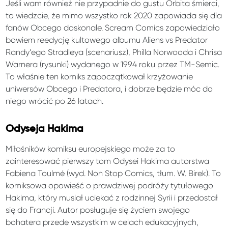
Jeśli wam również nie przypadnie do gustu Orbita śmierci,
to wiedzcie, że mimo wszystko rok 2020 zapowiada się dla
fanów Obcego doskonale. Scream Comics zapowiedziało
bowiem reedycję kultowego albumu Aliens vs Predator
Randy’ego Stradleya (scenariusz), Philla Norwooda i Chrisa
Warnera (rysunki) wydanego w 1994 roku przez TM-Semic.
To właśnie ten komiks zapoczątkował krzyżowanie
uniwersów Obcego i Predatora, i dobrze będzie móc do
niego wrócić po 26 latach.
Odyseja Hakima
Miłośników komiksu europejskiego może za to
zainteresować pierwszy tom Odysei Hakima autorstwa
Fabiena Toulmé (wyd. Non Stop Comics, tłum. W. Birek). To
komiksowa opowieść o prawdziwej podróży tytułowego
Hakima, który musiał uciekać z rodzinnej Syrii i przedostał
się do Francji. Autor posługuje się życiem swojego
bohatera przede wszystkim w celach edukacyjnych,