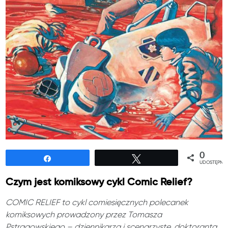
0
Udostępnij
Tweetuj
UDOSTĘPNIE
Czym jest komiksowy cykl Comic Relief?
COMIC RELIEF to cykl comiesięcznych polecanek
komiksowych prowadzony przez Tomasza
Pstrągowskiego – dziennikarza i scenarzystę, doktoranta