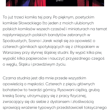
To już trzeci komiks tej pary. Po pięknym, poetyckim
komiksie Słowackiego (to jeden z moich ulubionych
polskich komiksów wszech czasów) i miniaturach na temat
najsłynniejszych polskich bandytów zebranych w
Spodoustych, Sosna i Jarek wzięli się za opowieść o
czterech górnikach spotykających się z chłopakiem w
Warszawy przy słynnej śląskiej studni. By wypić kilka piw,
wypalić kilka papierosów i nauczyć przyjezdnego czegoś
o węglu, Śląsku i prawdziwym życiu.
Czarna studnia jest dla mnie przede wszystkim
opowieścią o męskości. Czterech z pięciu głównych
bohaterów to twardzi górnicy. Rysowani ciężką, grubą
kreską Sosny, utrzymujący się z pracy fizycznej,
zwracający się do siebie z dystansem i złośliwością
sprawiają wrażenie typowych przedstawicieli toksycznego