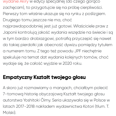
wydanie Akiry
w edycji specjalnej (do czego gorąco
zachęcam), to przygotujcie się na próbę cierpliwości.
Pierwszy tom właśnie ukazuje się na rynku z poślizgiem.
Drugiego tomu jeszcze nie ma, choć
najprawdopodobniej jest już gotowi. Właściciele praw z
Japonii kontrolują jakość wydania wszędzie na świecie i są
w tym bardzo drobiazgowi, potrafią przyczepić się nawet
do takiej pierdołki jak obecność dywizu pomiędzy tytułem
a numerem tomu. Z tego też powodu JPF niechętnie
spekuluje na temat dat wydania kolejnych tomów, choć
wydaje się, że całość wyjdzie w 2020 roku.
Empatyczny Kształt twojego głosu
A skoro już rozmawiamy o mangach, chciałbym polecić
7-tomową historię obyczajową Kształt twojego głosu
autorstwa Yoshitoki Ōimy. Seria ukazywała się w Polsce w
latach 2017-2018 nakładem wydawnictwa Kotori (tłum. T.
Molski).