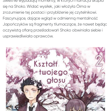
Świetnie wypadają momenty, w których narracja skupia
się na Shoko. Widać wysiłek, jaki włożyła Ōima w
zrozumienie tej postaci i przybliżenie jej czytelnikowi.
Fascynujące, dające wgląd w odmienną mentalność
Japończyków są fragmenty tłumaczące, że nawet będąc
oczywistą ofiarą prześladowań Shoko obwiniała siebie i
usprawiedliwiała oprawców.