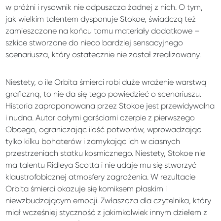
w próżni i rysownik nie odpuszcza żadnej z nich. O tym,
jak wielkim talentem dysponuje Stokoe, świadczą też
zamieszczone na końcu tomu materiały dodatkowe –
szkice stworzone do nieco bardziej sensacyjnego
scenariusza, który ostatecznie nie został zrealizowany.
Niestety, o ile Orbita śmierci robi duże wrażenie warstwą
graficzną, to nie da się tego powiedzieć o scenariuszu.
Historia zaproponowana przez Stokoe jest przewidywalna
i nudna. Autor całymi garściami czerpie z pierwszego
Obcego, ograniczając ilość potworów, wprowadzając
tylko kilku bohaterów i zamykając ich w ciasnych
przestrzeniach statku kosmicznego. Niestety, Stokoe nie
ma talentu Ridleya Scotta i nie udaje mu się stworzyć
klaustrofobicznej atmosfery zagrożenia. W rezultacie
Orbita śmierci okazuje się komiksem płaskim i
niewzbudzającym emocji. Zwłaszcza dla czytelnika, który
miał wcześniej styczność z jakimkolwiek innym dziełem z