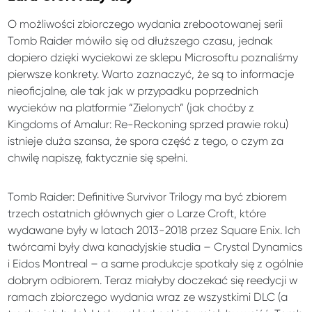
O możliwości zbiorczego wydania zrebootowanej serii
Tomb Raider mówiło się od dłuższego czasu, jednak
dopiero dzięki wyciekowi ze sklepu Microsoftu poznaliśmy
pierwsze konkrety. Warto zaznaczyć, że są to informacje
nieoficjalne, ale tak jak w przypadku poprzednich
wycieków na platformie “Zielonych” (jak choćby z
Kingdoms of Amalur: Re-Reckoning sprzed prawie roku)
istnieje duża szansa, że spora część z tego, o czym za
chwilę napiszę, faktycznie się spełni.
Tomb Raider: Definitive Survivor Trilogy ma być zbiorem
trzech ostatnich głównych gier o Larze Croft, które
wydawane były w latach 2013-2018 przez Square Enix. Ich
twórcami były dwa kanadyjskie studia – Crystal Dynamics
i Eidos Montreal – a same produkcje spotkały się z ogólnie
dobrym odbiorem. Teraz miałyby doczekać się reedycji w
ramach zbiorczego wydania wraz ze wszystkimi DLC (a