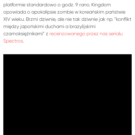
platformie standardowo o godz. 9 rano. Kingdom
opowiada o apokalipsie zombie w koreańskim państwie
XIV wieku. Brzmi dziwnie, ale nie tak dziwnie jak np. “konflikt
między japońskimi duchami a brazylijskimi
czarnoksiężnikami” z
recenzowanego przez nas serialu
Spectros
.