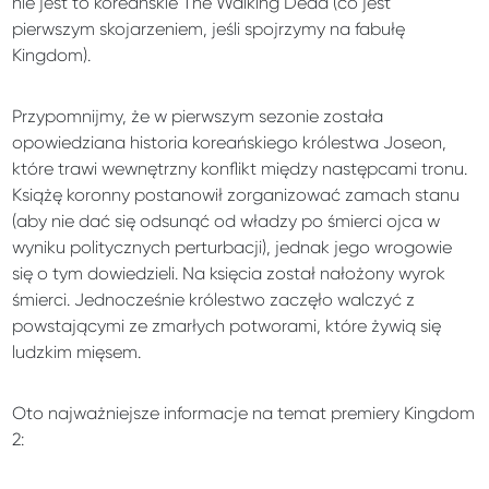
nie jest to koreańskie The Walking Dead (co jest
pierwszym skojarzeniem, jeśli spojrzymy na fabułę
Kingdom).
Przypomnijmy, że w pierwszym sezonie została
opowiedziana historia koreańskiego królestwa Joseon,
które trawi wewnętrzny konflikt między następcami tronu.
Książę koronny postanowił zorganizować zamach stanu
(aby nie dać się odsunąć od władzy po śmierci ojca w
wyniku politycznych perturbacji), jednak jego wrogowie
się o tym dowiedzieli. Na księcia został nałożony wyrok
śmierci. Jednocześnie królestwo zaczęło walczyć z
powstającymi ze zmarłych potworami, które żywią się
ludzkim mięsem.
Oto najważniejsze informacje na temat premiery Kingdom
2: