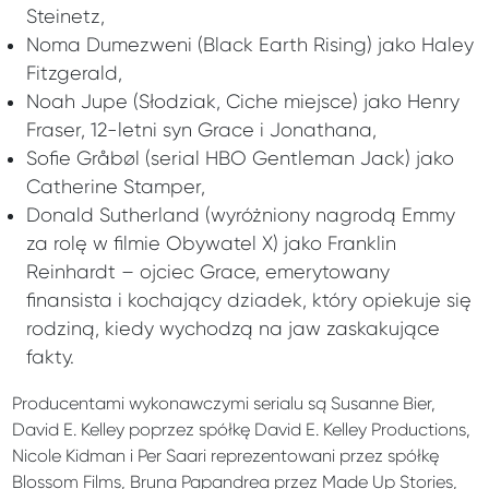
Steinetz,
Noma Dumezweni (Black Earth Rising) jako Haley
Fitzgerald,
Noah Jupe (Słodziak, Ciche miejsce) jako Henry
Fraser, 12-letni syn Grace i Jonathana,
Sofie Gråbøl (serial HBO Gentleman Jack) jako
Catherine Stamper,
Donald Sutherland (wyróżniony nagrodą Emmy
za rolę w filmie Obywatel X) jako Franklin
Reinhardt – ojciec Grace, emerytowany
finansista i kochający dziadek, który opiekuje się
rodziną, kiedy wychodzą na jaw zaskakujące
fakty.
Producentami wykonawczymi serialu są Susanne Bier,
David E. Kelley poprzez spółkę David E. Kelley Productions,
Nicole Kidman i Per Saari reprezentowani przez spółkę
Blossom Films, Bruna Papandrea przez Made Up Stories,