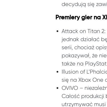
decydują się zaw
Premiery gier na 
Attack on Titan 2:
jednak działać b
serii, chociaż op
pokazywał, że nie
także na PlayStat
Illusion of L’Phal
się na Xbox One 
OVIVO – niezależ
Całość produkcji 
utrzymywać musi 