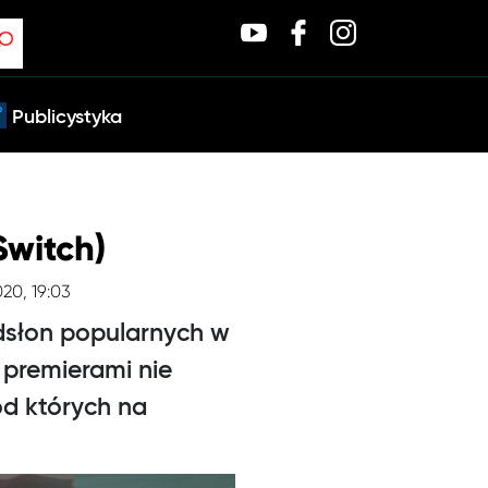
Publicystyka
Switch)
020, 19:03
dsłon popularnych w
 premierami nie
ód których na