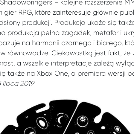
: Shadowbringers – kolejne rozszerzenie 
ch gier RPG, które zainteresuje głównie pub
dsłony produkcji. Produkcja ukaże się tak
na produkcja pełna zagadek, metafor i ukr
bazuje na harmonii czarnego i białego, kt
w równowadze. Ciekawostką jest fakt, że
ost, a wszelkie interpretacje zależą wyłą
ię także na Xbox One, a premiera wersji 
3 lipca 2019