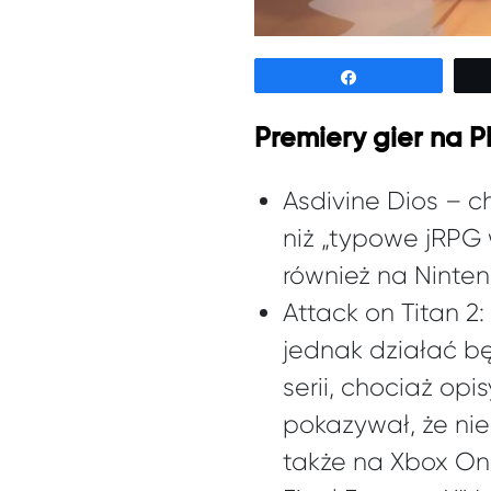
Udostępnij
Premiery gier na P
Asdivine Dios – ch
niż „typowe jRPG 
również na Ninte
Attack on Titan 2:
jednak działać b
serii, chociaż op
pokazywał, że nie
także na Xbox On