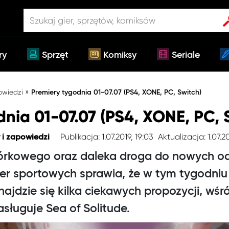
ry
Sprzęt
Komiksy
Seriale
»
owiedzi
Premiery tygodnia 01-07.07 (PS4, XONE, PC, Switch)
nia 01-07.07 (PS4, XONE, PC, 
Publikacja: 1.07.2019, 19:03
Aktualizacja: 1.07.2
 i zapowiedzi
órkowego oraz daleka droga do nowych o
gier sportowych sprawia, że w tym tygodniu
ajdzie się kilka ciekawych propozycji, wśr
sługuje Sea of Solitude.