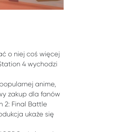
ać o niej coś więcej
Station 4 wychodzi
a popularnej anime,
wy zakup dla fanów
 2: Final Battle
odukcja ukaże się