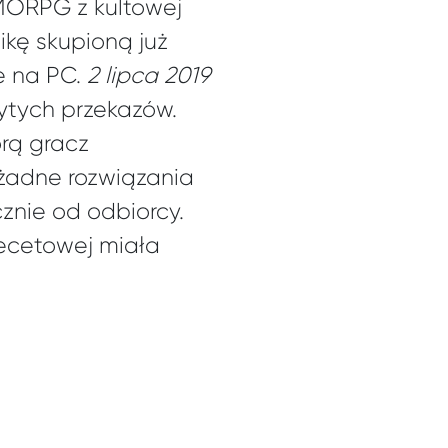
MMORPG z kultowej
likę skupioną już
że na PC.
2 lipca 2019
ytych przekazów.
órą gracz
 żadne rozwiązania
cznie od odbiorcy.
pecetowej miała