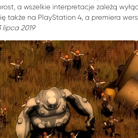
ost, a wszelkie interpretacje zależą wyłą
ię także na PlayStation 4, a premiera wer
3 lipca 2019