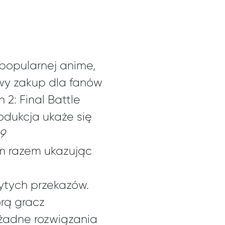
a popularnej anime,
wy zakup dla fanów
 2: Final Battle
odukcja ukaże się
19
tym razem ukazując
ytych przekazów.
órą gracz
 żadne rozwiązania