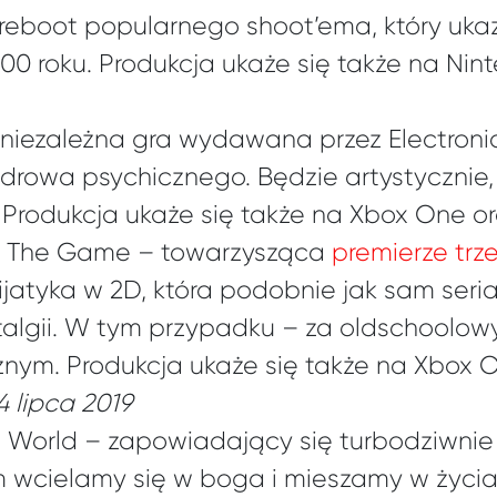
 reboot popularnego shoot’ema, który ukaz
0 roku. Produkcja ukaże się także na Nin
 niezależna gra wydawana przez Electronic 
drowa psychicznego. Będzie artystycznie,
 Produkcja ukaże się także na Xbox One o
3: The Game – towarzysząca
premierze trz
jatyka w 2D, która podobnie jak sam seri
talgii. W tym przypadku – za oldschoolowy
znym. Produkcja ukaże się także na Xbox 
4 lipca 2019
l World – zapowiadający się turbodziwnie 
m wcielamy się w boga i mieszamy w życiac