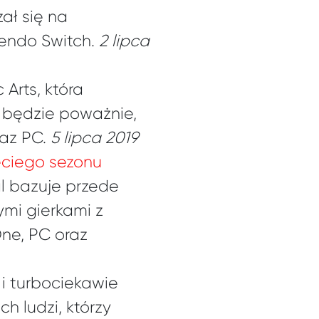
ał się na
tendo Switch.
2 lipca
Arts, która
 będzie poważnie,
raz PC.
5 lipca 2019
eciego sezonu
al bazuje przede
mi gierkami z
One, PC oraz
i turbociekawie
h ludzi, którzy