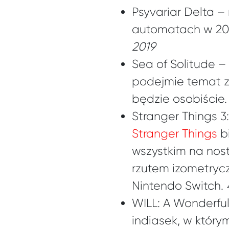
Psyvariar Delta –
automatach w 200
2019
Sea of Solitude –
podejmie temat z
będzie osobiście.
Stranger Things 
Stranger Things
bi
wszystkim na nos
rzutem izometryc
Nintendo Switch.
WILL: A Wonderfu
indiasek, w który