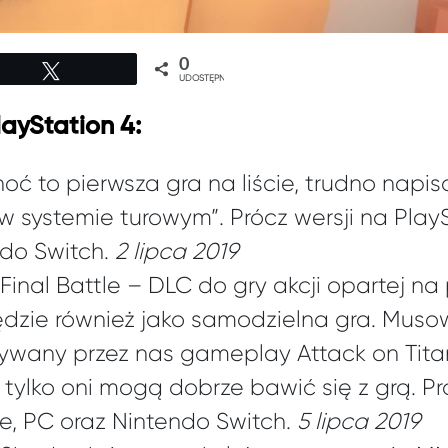
0
Tweetuj
UDOSTĘPNIEŃ
layStation 4:
oć to pierwsza gra na liście, trudno napis
w systemie turowym”. Prócz wersji na Play
ndo Switch.
2 lipca 2019
 Final Battle – DLC do gry akcji opartej n
ędzie również jako samodzielna gra. Muso
isywany przez nas gameplay Attack on Titan
 tylko oni mogą dobrze bawić się z grą. Pr
e, PC oraz Nintendo Switch.
5 lipca 2019