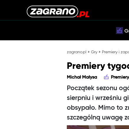
G
»
»
zagrano.pl
Gry
Premiery i zap
Premiery tygod
Michał Małysa
Premiery
Początek sezonu og
sierpniu i wrześniu 
obsypało. Mimo to zn
szczególną uwagę za