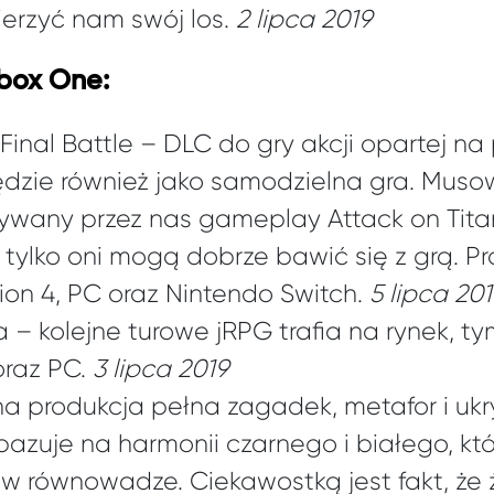
ierzyć nam swój los.
2 lipca 2019
Xbox One:
 Final Battle – DLC do gry akcji opartej n
ędzie również jako samodzielna gra. Muso
isywany przez nas gameplay Attack on Titan
 tylko oni mogą dobrze bawić się z grą. Pr
ion 4, PC oraz Nintendo Switch.
5 lipca 20
cia – kolejne turowe jRPG trafia na rynek, 
oraz PC.
3 lipca 2019
na produkcja pełna zagadek, metafor i ukr
bazuje na harmonii czarnego i białego, kt
w równowadze. Ciekawostką jest fakt, że