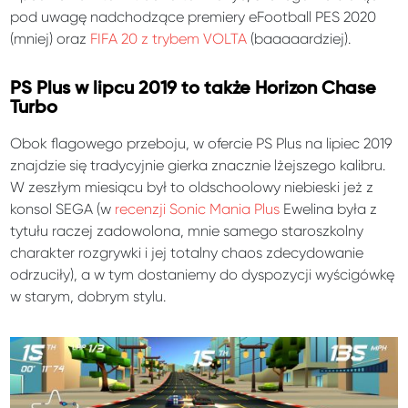
pod uwagę nadchodzące premiery eFootball PES 2020
(mniej) oraz
FIFA 20 z trybem VOLTA
(baaaaardziej).
PS Plus w lipcu 2019 to także Horizon Chase
Turbo
Obok flagowego przeboju, w ofercie PS Plus na lipiec 2019
znajdzie się tradycyjnie gierka znacznie lżejszego kalibru.
W zeszłym miesiącu był to oldschoolowy niebieski jeż z
konsol SEGA (w
recenzji Sonic Mania Plus
Ewelina była z
tytułu raczej zadowolona, mnie samego staroszkolny
charakter rozgrywki i jej totalny chaos zdecydowanie
odrzuciły), a w tym dostaniemy do dyspozycji wyścigówkę
w starym, dobrym stylu.