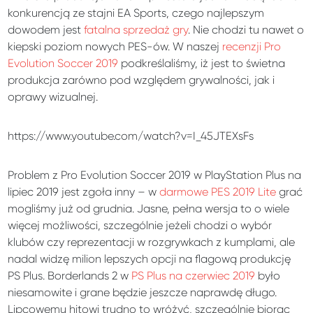
konkurencją ze stajni EA Sports, czego najlepszym
dowodem jest
fatalna sprzedaż gry
. Nie chodzi tu nawet o
kiepski poziom nowych PES-ów. W naszej
recenzji Pro
Evolution Soccer 2019
podkreślaliśmy, iż jest to świetna
produkcja zarówno pod względem grywalności, jak i
oprawy wizualnej.
https://www.youtube.com/watch?v=I_45JTEXsFs
Problem z Pro Evolution Soccer 2019 w PlayStation Plus na
lipiec 2019 jest zgoła inny – w
darmowe PES 2019 Lite
grać
mogliśmy już od grudnia. Jasne, pełna wersja to o wiele
więcej możliwości, szczególnie jeżeli chodzi o wybór
klubów czy reprezentacji w rozgrywkach z kumplami, ale
nadal widzę milion lepszych opcji na flagową produkcję
PS Plus. Borderlands 2 w
PS Plus na czerwiec 2019
było
niesamowite i grane będzie jeszcze naprawdę długo.
Lipcowemu hitowi trudno to wróżyć, szczególnie biorąc