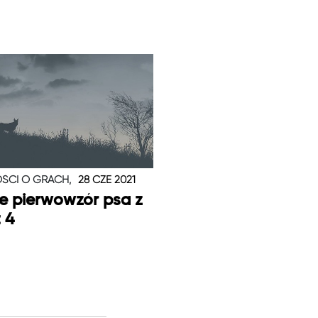
ŚCI O GRACH,
28 CZE 2021
je pierwowzór psa z
t 4