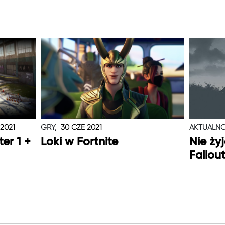
 2021
GRY,
30 CZE 2021
AKTUALNO
er 1 +
Loki w Fortnite
Nie ży
Fallou