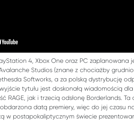
ayStation 4, Xbox One oraz PC zaplanowana je
 Avalanche Studios (znane z chociażby grudni
thesda Softworks, a za polską dystrybucję od
yjście tytułu jest doskonałą wiadomością dla 
ć RAGE, jak i trzecią odsłonę Borderlands. Ta 
 obdarzona datą premiery, więc do jej czasu n
otą w postapokaliptycznym świecie prezentowa