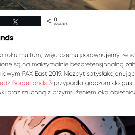
0
Tweetuj
UDOSTĘPNIEŃ
ands
co roku multum, więc czemu porównujemy ze so
ione są na maksymalnie bezpretensjonalną za
niowym PAX East 2019. Niezbyt satysfakcjonuj
edź Borderlands 3
przypadła graczom do gust
ki oraz rzuconą z przymrużeniem oka obietnicą