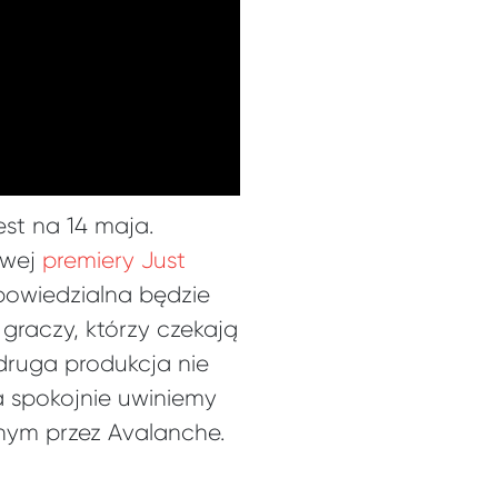
st na 14 maja.
owej
premiery Just
powiedzialna będzie
graczy, którzy czekają
druga produkcja nie
a spokojnie uwiniemy
nym przez Avalanche.