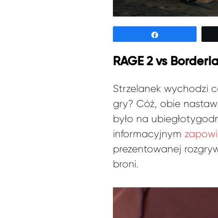
Udostępnij
RAGE 2 vs Borderl
Strzelanek wychodzi 
gry? Cóż, obie nastaw
było na ubiegłotygod
informacyjnym
zapowi
prezentowanej rozgryw
broni.