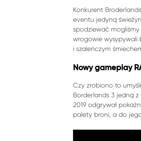
Konkurent Broderlands 
eventu jedyną świeżynk
spodziewać mogliśmy
wrogowie wysypywali b
i szaleńczym śmiechem
Nowy gameplay RAG
Czy zrobiono to umyśl
Borderlands 3 jedną 
2019 odgrywał pokaźny
palety broni, a do jeg