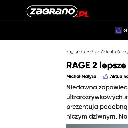
G
»
»
zagrano.pl
Gry
Aktualności o
RAGE 2 lepsze
Michał Małysa
Aktualno
Niedawna zapowiedź
ultrarozrywkowych 
prezentują podobną 
niczym dziwnym. Na 