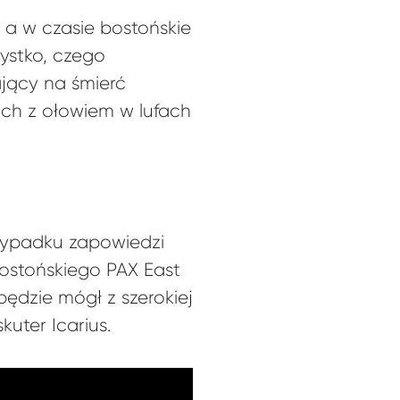
 a w czasie bostońskie
zystko, czego
jący na śmierć
ich z ołowiem w lufach
rzypadku zapowiedzi
ostońskiego PAX East
ędzie mógł z szerokiej
kuter Icarius.