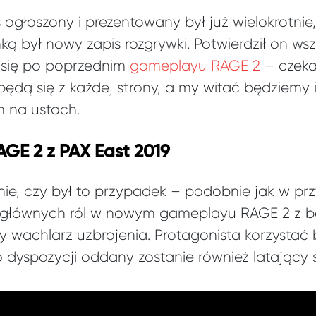
ogłoszony i prezentowany był już wielokrotnie,
ą był nowy zapis rozgrywki. Potwierdził on ws
 się po poprzednim
gameplayu RAGE 2
– czeka
ędą się z każdej strony, a my witać będziemy 
 na ustach.
E 2 z PAX East 2019
nie, czy był to przypadek – podobnie jak w p
z głównych ról w nowym gameplayu RAGE 2 z b
 wachlarz uzbrojenia. Protagonista korzystać b
o dyspozycji oddany zostanie również latający s