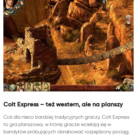
Colt Express – też western, ale na planszy
Coś dla nieco bardziej tradycyjnych graczy. Colt Express
to gra planszowa, w której gracze wcielają się w
bandytów próbujących obrabować rozpędzony pociąg.