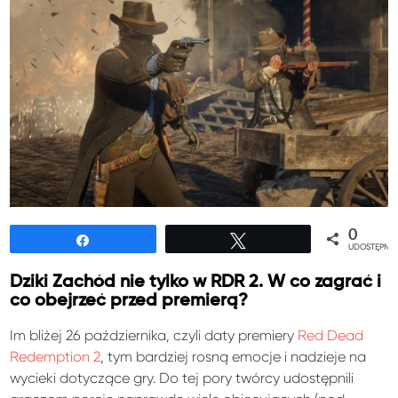
0
Udostępnij
Tweetuj
UDOSTĘPNIE
Dziki Zachód nie tylko w RDR 2. W co zagrać i
co obejrzeć przed premierą?
Im bliżej 26 października, czyli daty premiery
Red Dead
Redemption 2
, tym bardziej rosną emocje i nadzieje na
wycieki dotyczące gry. Do tej pory twórcy udostępnili