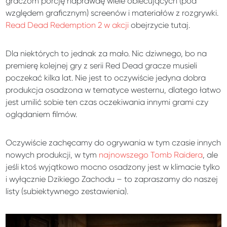
graczom porcję naprawdę wiele obiecujących (pod
względem graficznym) screenów i materiałów z rozgrywki.
Read Dead Redemption 2 w akcji
obejrzycie tutaj.
Dla niektórych to jednak za mało. Nic dziwnego, bo na
premierę kolejnej gry z serii Red Dead gracze musieli
poczekać kilka lat. Nie jest to oczywiście jedyna dobra
produkcja osadzona w tematyce westernu, dlatego łatwo
jest umilić sobie ten czas oczekiwania innymi grami czy
oglądaniem filmów.
Oczywiście zachęcamy do ogrywania w tym czasie innych
nowych produkcji, w tym
najnowszego Tomb Raidera
, ale
jeśli ktoś wyjątkowo mocno osadzony jest w klimacie tylko
i wyłącznie Dzikiego Zachodu – to zapraszamy do naszej
listy (subiektywnego zestawienia).