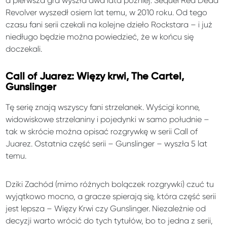
a pierwsza gra wyszła dwa lata później. Sequel Red Dead
Revolver wyszedł osiem lat temu, w 2010 roku. Od tego
czasu fani serii czekali na kolejne dzieło Rockstara – i już
niedługo będzie można powiedzieć, że w końcu się
doczekali.
Call of Juarez: Więzy krwi, The Cartel,
Gunslinger
Tę serię znają wszyscy fani strzelanek. Wyścigi konne,
widowiskowe strzelaniny i pojedynki w samo południe –
tak w skrócie można opisać rozgrywkę w serii Call of
Juarez. Ostatnia część serii – Gunslinger – wyszła 5 lat
temu.
Dziki Zachód (mimo różnych bolączek rozgrywki) czuć tu
wyjątkowo mocno, a gracze spierają się, która część serii
jest lepsza – Więzy Krwi czy Gunslinger. Niezależnie od
decyzji warto wrócić do tych tytułów, bo to jedna z serii,