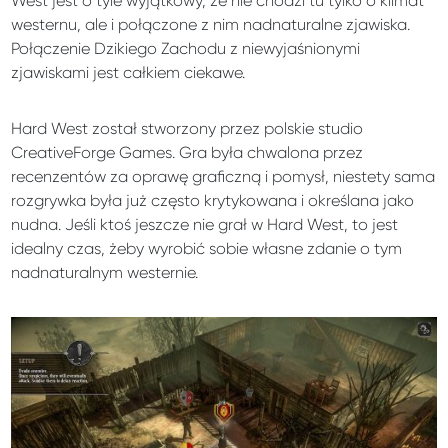
West jest o tyle wyjątkowy, że nie chodzi tu tylko o klimat
westernu, ale i połączone z nim nadnaturalne zjawiska.
Połączenie Dzikiego Zachodu z niewyjaśnionymi
zjawiskami jest całkiem ciekawe.
Hard West został stworzony przez polskie studio
CreativeForge Games. Gra była chwalona przez
recenzentów za oprawę graficzną i pomysł, niestety sama
rozgrywka była już często krytykowana i określana jako
nudna. Jeśli ktoś jeszcze nie grał w Hard West, to jest
idealny czas, żeby wyrobić sobie własne zdanie o tym
nadnaturalnym westernie.