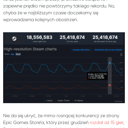
zapewne prędko nie powtórzymy takiego rekordu. No,
chyba że w najbliższym czasie doczekamy się
wprowadzenia kolejnych obostrzeń.
Nie da się ukryć, że mimo rosnącej konkurencji ze strony
Epic Games Store’a, który przez grudzień
rozdał aż 15 gier
,