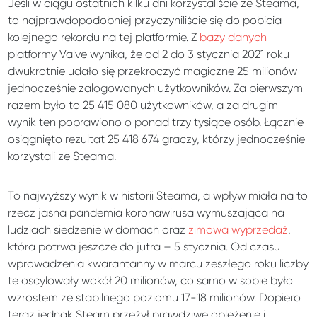
Jeśli w ciągu ostatnich kilku dni korzystaliście ze Steama,
to najprawdopodobniej przyczyniliście się do pobicia
kolejnego rekordu na tej platformie. Z
bazy danych
platformy Valve wynika, że od 2 do 3 stycznia 2021 roku
dwukrotnie udało się przekroczyć magiczne 25 milionów
jednocześnie zalogowanych użytkowników. Za pierwszym
razem było to 25 415 080 użytkowników, a za drugim
wynik ten poprawiono o ponad trzy tysiące osób. Łącznie
osiągnięto rezultat 25 418 674 graczy, którzy jednocześnie
korzystali ze Steama.
To najwyższy wynik w historii Steama, a wpływ miała na to
rzecz jasna pandemia koronawirusa wymuszająca na
ludziach siedzenie w domach oraz
zimowa wyprzedaż
,
która potrwa jeszcze do jutra – 5 stycznia. Od czasu
wprowadzenia kwarantanny w marcu zeszłego roku liczby
te oscylowały wokół 20 milionów, co samo w sobie było
wzrostem ze stabilnego poziomu 17-18 milionów. Dopiero
teraz jednak Steam przeżył prawdziwe oblężenie i