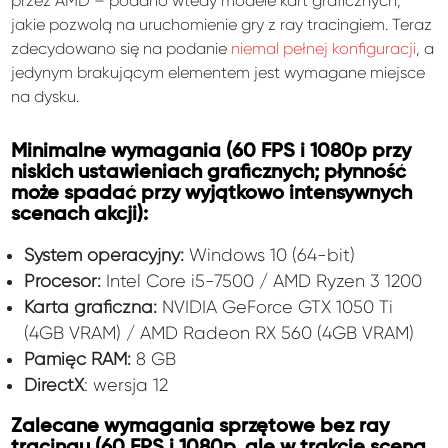
przez AMD – podano wtedy modele kart graficznych,
jakie pozwolą na uruchomienie gry z ray tracingiem. Teraz
zdecydowano się na podanie
niemal pełnej konfiguracji
, a
jedynym brakującym elementem jest wymagane miejsce
na dysku.
Minimalne wymagania (60 FPS i 1080p przy
niskich ustawieniach graficznych; płynność
może spadać przy wyjątkowo intensywnych
scenach akcji):
System operacyjny:
Windows 10 (64-bit)
Procesor:
Intel Core i5-7500 / AMD Ryzen 3 1200
Karta graficzna:
NVIDIA GeForce GTX 1050 Ti
(4GB VRAM) / AMD Radeon RX 560 (4GB VRAM)
Pamięć RAM:
8 GB
DirectX
: wersja 12
Zalecane wymagania sprzętowe bez ray
tracingu (60 FPS i 1080p, ale w trakcie scena