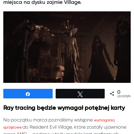
miejsca na dysku zajmie Village.
0
Udostępnij
Tweetuj
UDOSTĘPNIE
Ray tracing będzie wymagał potężnej karty
Na początku marca
poznaliśmy wstępne
wymagania
do Resident Evil Village, które zostały ujawnione
sprzętowe