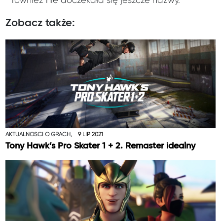
również nie doczekała się jeszcze nazwy.
Zobacz także:
AKTUALNOŚCI O GRACH,
9 LIP 2021
Tony Hawk’s Pro Skater 1 + 2. Remaster idealny