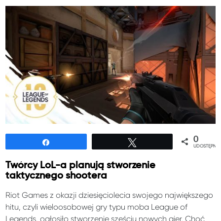
0
Udostępnij
Tweetuj
UDOSTĘPNIE
Twórcy LoL-a planują stworzenie
taktycznego shootera
Riot Games z okazji dziesięciolecia swojego największego
hitu, czyli wieloosobowej gry typu moba League of
Legends, ogłosiło stworzenie sześciu nowych gier. Choć