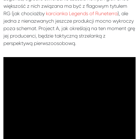
większość z nich związana ma być z flagowym tytułem
RG (jak chociażby
karcianka Legends of Runeterra
), ale
jedna z nienazwanych jeszcze produkcji mocno wykroczy
poza schemat. Project A, jak określają na ten moment grę
jej producenci, będzie taktyczną strzelanką z
perspektywą pierwszoosobową.