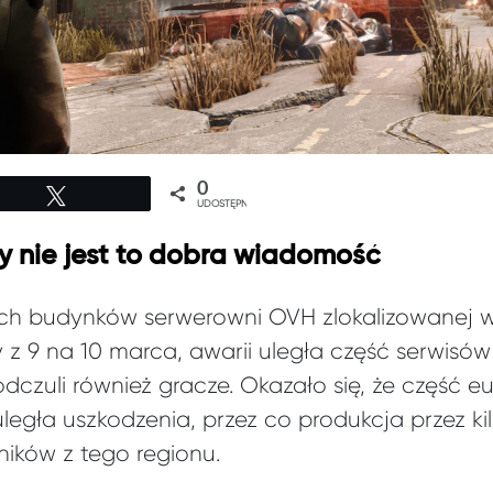
0
Tweetuj
UDOSTĘPNIEŃ
y nie jest to dobra wiadomość
h budynków serwerowni OVH zlokalizowanej w
 z 9 na 10 marca, awarii uległa część serwisów
odczuli również gracze. Okazało się, że część 
uległa uszkodzenia, przez co produkcja przez ki
ików z tego regionu.