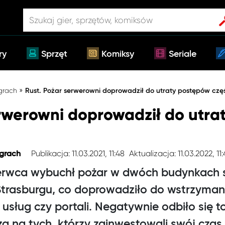
ry
Sprzęt
Komiksy
Seriale
»
 grach
Rust. Pożar serwerowni doprowadził do utraty postępów czę
erwerowni doprowadził do utra
Publikacja: 11.03.2021, 11:48
Aktualizacja: 11.03.2022, 11
 grach
zerwca wybuchł pożar w dwóch budynkach
Strasburgu, co doprowadziło do wstrzyman
 usług czy portali. Negatywnie odbiło się t
a na tych, którzy zainwestowali swój czas 