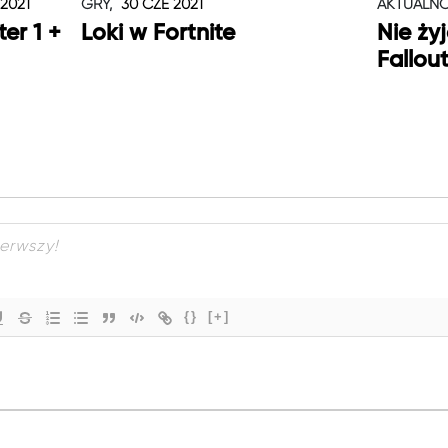
 2021
GRY,
30 CZE 2021
AKTUALNO
er 1 +
Loki w Fortnite
Nie ży
Fallou
{}
[+]