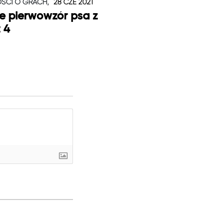
ŚCI O GRACH,
28 CZE 2021
je pierwowzór psa z
t 4