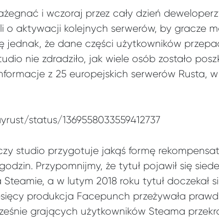
zażegnać i wczoraj przez cały dzień deweloperz
 o aktywacji kolejnych serwerów, by gracze m
ię jednak, że dane części użytkowników przepadł
tudio nie zdradziło, jak wiele osób zostało po
nformacje z 25 europejskich serwerów Rusta, w
layrust/status/1369558033559412737
czy studio przygotuje jakąś formę rekompensaty
i godzin. Przypomnijmy, że tytuł pojawił się sie
teamie, a w lutym 2018 roku tytuł doczekał się
esięcy produkcja Facepunch przeżywała praw
cześnie grających użytkowników Steama przekro