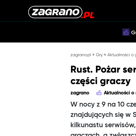
G
»
»
zagrano.pl
Gry
Aktualności o
Rust. Pożar s
części graczy
zagrano
Aktualności o
W nocy z 9 na 10 c
znajdujących się w 
kilkunastu serwisów,
graczach, a zwłaszcz