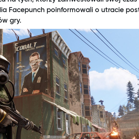
ia Facepunch poinformowali o utracie pos
ów gry.