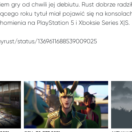
em gry od chwili jej debiutu. Rust dobrze radzi
żącego roku tytuł miał pojawić się na konsolac
homienia na PlayStation 5 i Xboksie Series X|S.
layrust/status/1369611688539009025