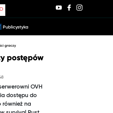
Publicystyka
ści graczy
ty postępów
:48
 serwerowni OVH
ia dostępu do
o również na
w survival Rust.