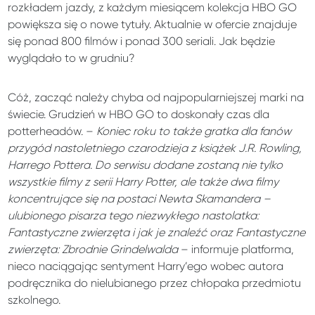
rozkładem jazdy, z każdym miesiącem kolekcja HBO GO
powiększa się o nowe tytuły. Aktualnie w ofercie znajduje
się ponad 800 filmów i ponad 300 seriali. Jak będzie
wyglądało to w grudniu?
Cóż, zacząć należy chyba od najpopularniejszej marki na
świecie. Grudzień w HBO GO to doskonały czas dla
potterheadów. –
Koniec roku to także gratka dla fanów
przygód nastoletniego czarodzieja z książek J.R. Rowling,
Harrego Pottera. Do serwisu dodane zostaną nie tylko
wszystkie filmy z serii Harry Potter, ale także dwa filmy
koncentrujące się na postaci Newta Skamandera –
ulubionego pisarza tego niezwykłego nastolatka:
Fantastyczne zwierzęta i jak je znaleźć oraz Fantastyczne
zwierzęta: Zbrodnie Grindelwalda
– informuje platforma,
nieco naciągając sentyment Harry’ego wobec autora
podręcznika do nielubianego przez chłopaka przedmiotu
szkolnego.