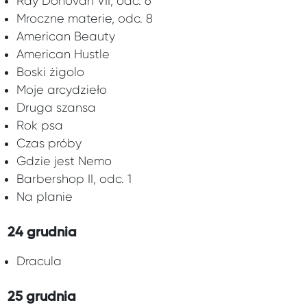
Ray Donovan VII, odc. 6
Mroczne materie, odc. 8
American Beauty
American Hustle
Boski żigolo
Moje arcydzieło
Druga szansa
Rok psa
Czas próby
Gdzie jest Nemo
Barbershop II, odc. 1
Na planie
24 grudnia
Dracula
25 grudnia