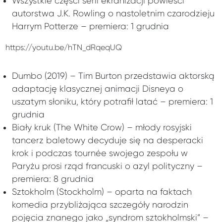
Wszystkie części serii ekranizacji powieści
autorstwa J.K. Rowling o nastoletnim czarodzieju
Harrym Potterze – premiera: 1 grudnia
https://youtu.be/hTN_dRqeqUQ
Dumbo (2019) – Tim Burton przedstawia aktorską
adaptację klasycznej animacji Disneya o
uszatym słoniku, który potrafił latać – premiera: 1
grudnia
Biały kruk (The White Crow) – młody rosyjski
tancerz baletowy decyduje się na desperacki
krok i podczas tournée swojego zespołu w
Paryżu prosi rząd francuski o azyl polityczny –
premiera: 8 grudnia
Sztokholm (Stockholm) – oparta na faktach
komedia przybliżająca szczegóły narodzin
pojęcia znanego jako „syndrom sztokholmski” –