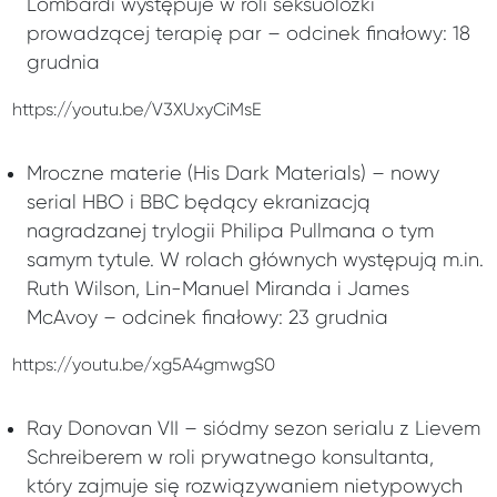
Lombardi występuje w roli seksuolożki
prowadzącej terapię par – odcinek finałowy: 18
grudnia
https://youtu.be/V3XUxyCiMsE
Mroczne materie (His Dark Materials) – nowy
serial HBO i BBC będący ekranizacją
nagradzanej trylogii Philipa Pullmana o tym
samym tytule. W rolach głównych występują m.in.
Ruth Wilson, Lin-Manuel Miranda i James
McAvoy – odcinek finałowy: 23 grudnia
https://youtu.be/xg5A4gmwgS0
Ray Donovan VII – siódmy sezon serialu z Lievem
Schreiberem w roli prywatnego konsultanta,
który zajmuje się rozwiązywaniem nietypowych