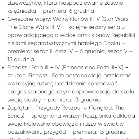
dziewczynce, która niespodziewanie zostaje
księżniczką – premiera: 6 grudnia
Gwiezdne wojny: Wojny klonów III-V (Star Wars:
The Clone Wars III-V) – kolejne sezony serialu
opowiadającego o walce armii klonów Republiki
z siłami separatystycznymi hrabiego Dooku –
premiera: sezon III oraz IV – 6 grudnia, sezon V –
13 grudnia
Fineasz i Ferb III – IV (Phineas and Ferb III-IV) –
znużeni Fineasz i Ferb postanawiają przełamać
wakacyjną rutynę i codziennie spróbować
czegoś szalonego, czym doprowadzają do szału
swoją siostrę – premiera: 13 grudnia
Zaplątani: Przygody Roszpunki (Tangled: The
Series) – spragniona wrażeń Roszponka odkłada
swoje królewskie obowiązki i rusza w świat w
poszukiwaniu przygód – premiera: 13 grudnia