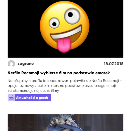
zagrano
18.07.2018
Netflix Recomoji wybierze film na podstawie emotek
Na oficjalnym profilu facebookowym pojawiło się Netflix Recomoji -
opcja rozmowy z botem, który na podstawie przesłanego emoji
zarekomenduje najlepsze filmy.
Aktualności o grach