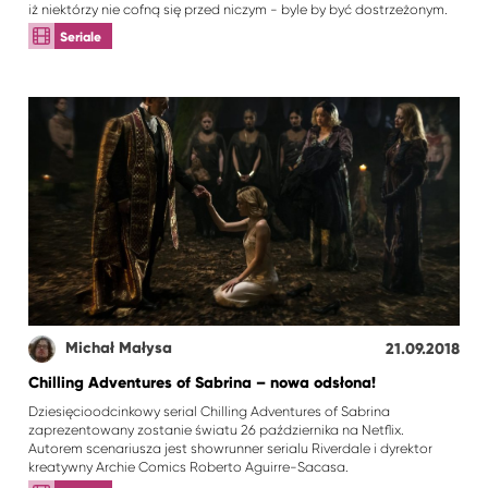
iż niektórzy nie cofną się przed niczym - byle by być dostrzeżonym.
Seriale
Michał Małysa
21.09.2018
Chilling Adventures of Sabrina – nowa odsłona!
Dziesięcioodcinkowy serial Chilling Adventures of Sabrina
zaprezentowany zostanie światu 26 października na Netflix.
Autorem scenariusza jest showrunner serialu Riverdale i dyrektor
kreatywny Archie Comics Roberto Aguirre-Sacasa.