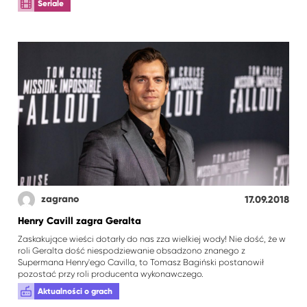
Seriale
zagrano
17.09.2018
Henry Cavill zagra Geralta
Zaskakujące wieści dotarły do nas zza wielkiej wody! Nie dość, że w
roli Geralta dość niespodziewanie obsadzono znanego z
Supermana Henry'ego Cavilla, to Tomasz Bagiński postanowił
pozostać przy roli producenta wykonawczego.
Aktualności o grach