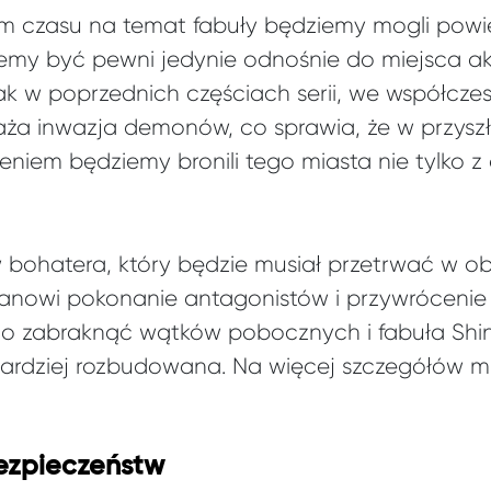
m czasu na temat fabuły będziemy mogli powi
y być pewni jedynie odnośnie do miejsca akc
ak w poprzednich częściach serii, we współczes
graża inwazja demonów, co sprawia, że w przysz
niem będziemy bronili tego miasta nie tylko z 
w bohatera, który będzie musiał przetrwać w ob
tanowi pokonanie antagonistów i przywrócenie 
no zabraknąć wątków pobocznych i fabuła Shin
bardziej rozbudowana. Na więcej szczegółów m
ezpieczeństw