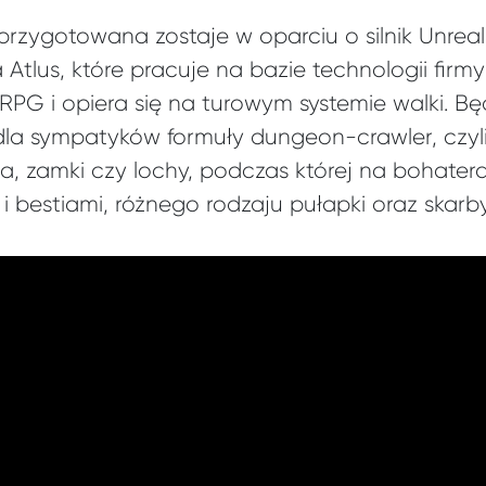
rzygotowana zostaje w oparciu o silnik Unreal
a Atlus, które pracuje na bazie technologii fir
RPG i opiera się na turowym systemie walki. Bę
la sympatyków formuły dungeon-crawler, czyl
, zamki czy lochy, podczas której na bohatera
 bestiami, różnego rodzaju pułapki oraz skarb