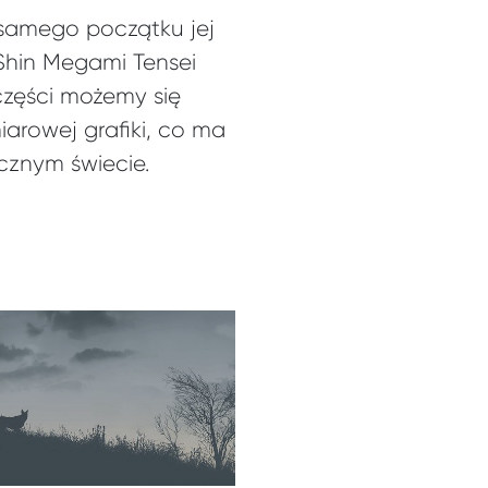
 samego początku jej
 Shin Megami Tensei
części możemy się
arowej grafiki, co ma
cznym świecie.