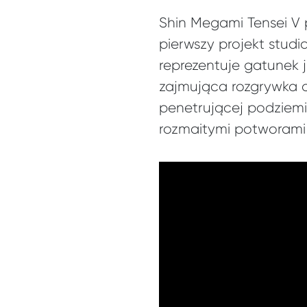
Shin Megami Tensei V p
pierwszy projekt studi
reprezentuje gatunek j
zajmująca rozgrywka d
penetrującej podziemia
rozmaitymi potworami i