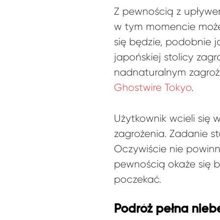
Z pewnością z upływe
w tym momencie możem
się będzie, podobnie j
japońskiej stolicy za
nadnaturalnym zagroże
Ghostwire Tokyo
.
Użytkownik wcieli się 
zagrożenia. Zadanie s
Oczywiście nie powin
pewnością okaże się 
poczekać.
Podróż pełna nieb