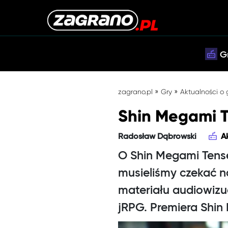
G
»
»
zagrano.pl
Gry
Aktualności o
Shin Megami T
Radosław Dąbrowski
A
O Shin Megami Tense
musieliśmy czekać n
materiału audiowizu
jRPG. Premiera Shin