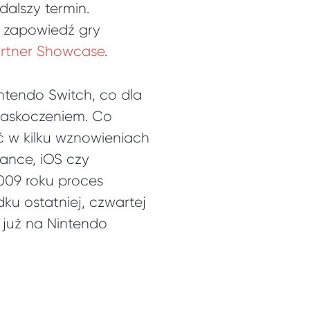
dalszy termin.
a zapowiedź gry
artner Showcase
.
ntendo Switch, co dla
zaskoczeniem. Co
ać w kilku wznowieniach
ance, iOS czy
2009 roku proces
u ostatniej, czwartej
 już na Nintendo