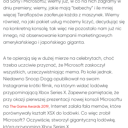
od Sony i Microsoftu; wiemy już, w co na nich zagramy w
dniu premiery; wiemy, jakie mają “bebechy” i ile mniej
więcej Teraflopsów zaoferuje każda z maszynek. Wiemy
również, na jaki pakiet usług możemy liczyć, decydując się
na konkretną konsolę, tak więc nie pozostało nam już nic
innego, niż obserwowanie kampanii marketingowych
amerykańskiego i japońskiego giganta.
A te opierają się w dużej mierze na celebrytach, choć
trzeba uczciwie przyznać, że Microsoft zaskoczył
wszystkich, urzeczywistniając mema. Po kolei jednak.
Niedawno Snoop Dogg opublikował na swoim
Instagramie krótki filmik, na którym widać lodówkę
przypominającą Xbox Series X. Zapewne pamiętacie, że
przy okazji pierwszej prezentacji nowej konsoli Microsoftu
na
, Internet zalała fala memów, które
The Game Awards 2019
porównywały kształt XSX do lodówki. Co więc zrobił
Microsoft? Oczywiście, stworzył gigantyczną lodówkę,
która przypomina Xbox Series X.