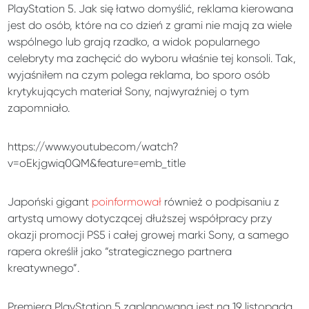
PlayStation 5. Jak się łatwo domyślić, reklama kierowana
jest do osób, które na co dzień z grami nie mają za wiele
wspólnego lub grają rzadko, a widok popularnego
celebryty ma zachęcić do wyboru właśnie tej konsoli. Tak,
wyjaśniłem na czym polega reklama, bo sporo osób
krytykujących materiał Sony, najwyraźniej o tym
zapomniało.
https://www.youtube.com/watch?
v=oEkjgwiq0QM&feature=emb_title
Japoński gigant
poinformował
również o podpisaniu z
artystą umowy dotyczącej dłuższej współpracy przy
okazji promocji PS5 i całej growej marki Sony, a samego
rapera określił jako “strategicznego partnera
kreatywnego”.
Premiera PlayStation 5 zaplanowana jest na 19 listopada,