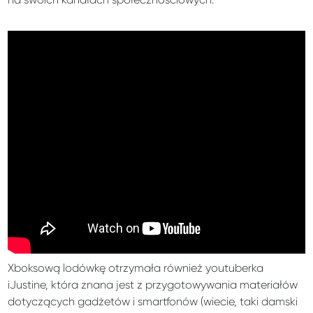
Xboksową lodówkę otrzymała również youtuberka
iJustine, która znana jest z przygotowywania materiałów
dotyczących gadżetów i smartfonów (wiecie, taki damski