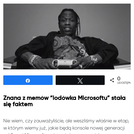
0
Udostępnij
Tweetuj
UDOSTĘPNIE
Znana z memów “lodówka Microsoftu” stała
się faktem
Nie wiem, czy zauważyliście, ale weszliśmy właśnie w etap,
w którym wiemy już, jakie będą konsole nowej generacji