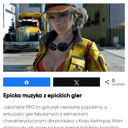
0
Udostępnij
Tweetuj
UDOSTĘPNIE
Epicka muzyka z epickich gier
Japońskie RPG to gatunek niezwykle popularny, a
entuzjaści gier fabularnych z elementami
charakterystycznymi dla produkcji z Kraju Kwitnącej Wiśni
dostają do rąk nowe pozycje niemal każdego tygodnia.