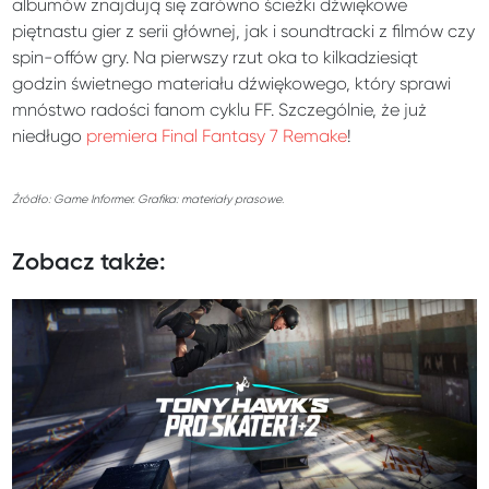
albumów znajdują się zarówno ścieżki dźwiękowe
piętnastu gier z serii głównej, jak i soundtracki z filmów czy
spin-offów gry. Na pierwszy rzut oka to kilkadziesiąt
godzin świetnego materiału dźwiękowego, który sprawi
mnóstwo radości fanom cyklu FF. Szczególnie, że już
niedługo
premiera Final Fantasy 7 Remake
!
Źródło: Game Informer. Grafika: materiały prasowe.
Zobacz także: