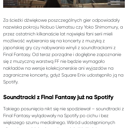
Za ścieżki dźwiękowe poszczególnych gier odpowiadały
nazwiska pokroju Nobuo Uematsu czy Yoko Shimomury, a
przez ostatnich kilkanaście lat najwięksi fani serii mieli
możliwość wybierania się na koncerty z muzyką z
japońskiej gry czy nabywania winyli z soundtrackami z
Final Fantasy. Od teraz porządne i dogłębne zapoznanie
się z muzyczną warstwą FF nie będzie wymagało
nakładów na wersje kolekcjonerskie ani wyjazdów na
zagraniczne koncerty, gdyż Square Enix udostępniło ją na
Spotify.
Soundtracki z Final Fantasy już na Spotify
Takiego posunięcia nikt się nie spodziewał – soundtracki z
Final Fantasy wylądowały na Spotify po cichu i bez
większego szumu medialnego. Wśród udostępnionych