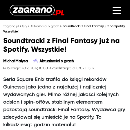
»
»
»
zagrano.pl
Gry
Aktualności o grach
Soundtracki z Final Fantasy już na Spotify.
Wszystkie!
Soundtracki z Final Fantasy już na
Spotify. Wszystkie!
Michał Małysa
Aktualności o grach
Publikacja: 6.06.2019, 10:00
Aktualizacja: 7.12.2021, 15:17
Seria Square Enix trafiła do księgi rekordów
Guinessa jako jedna z najdłużej i najliczniej
wydawanych gier. Mimo różnej jakości kolejnych
odsłon i spin-offów, stabilnym elementem
pozostają soundtracki Final Fantasy. Wydawca gry
zdecydował się umieścić je na Spotify. To
kilkadziesiąt godzin materiału!