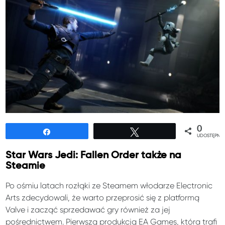
0
Udostępnij
Tweetuj
UDOSTĘPNIE
Star Wars Jedi: Fallen Order także na
Steamie
Po ośmiu latach rozłąki ze Steamem włodarze Electronic
Arts zdecydowali, że warto przeprosić się z platformą
Valve i zacząć sprzedawać gry również za jej
pośrednictwem. Pierwszą produkcją EA Games, która trafi