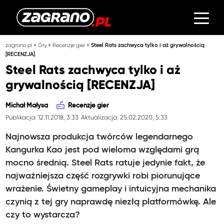
»
»
»
zagrano.pl
Gry
Recenzje gier
Steel Rats zachwyca tylko i aż grywalnością
[RECENZJA]
Steel Rats zachwyca tylko i aż
grywalnością [RECENZJA]
Michał Małysa
Recenzje gier
Publikacja: 12.11.2018, 3:33
Aktualizacja: 25.02.2020, 5:33
Najnowsza produkcja twórców legendarnego
Kangurka Kao jest pod wieloma względami grą
mocno średnią. Steel Rats ratuje jedynie fakt, że
najważniejsza część rozgrywki robi piorunujące
wrażenie. Świetny gameplay i intuicyjna mechanika
czynią z tej gry naprawdę niezłą platformówkę. Ale
czy to wystarcza?