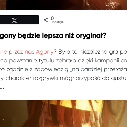
0
Tweetuj
UDOSTĘPNIEŃ
gony będzie lepsza niż oryginał?
ne przez nas Agony
? Była to niezależna gra 
e na powstanie tytułu zebrało dzięki kampanii 
a to zgodnie z zapowiedzią „najbardziej przeraż
wawy charakter rozgrywki mógł przypaść do gustu
u.