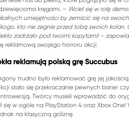
niesie nas do piekła, które pogrążyło się w ch
 dziewięcioma kręgami. –
Wciel się w rolę demo
nikalnych umiejętności by zemścić się na swoic
kogo, kto nie zegnie przed tobą swoich kolan.
iekło zadrżało pod twoimi kopytami!
– zapowiad
ię reklamową swojego horroru akcji.
ekła reklamują polską grę Succubus
gony trudno było reklamować grę jej jakością
ji stało się przekraczanie pewnych barier c
trowersją. Twórcy musieli wprowadzić do orygin
ał się w ogóle na PlayStation 4 oraz Xbox One
dnak na klasyczną goliznę.