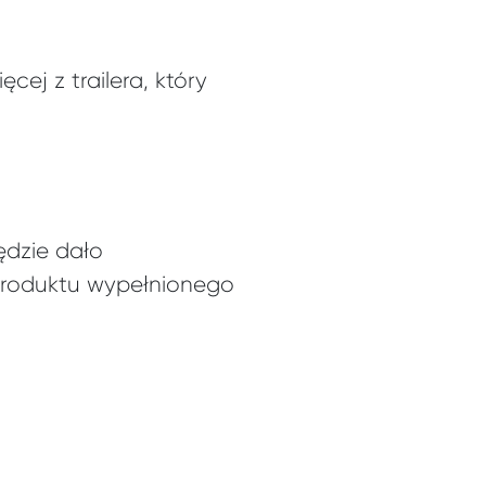
cej z trailera, który
ędzie dało
 produktu wypełnionego