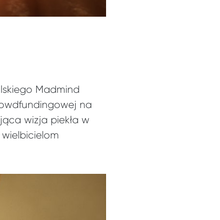
polskiego Madmind
crowdfundingowej na
ająca wizja piekła w
 wielbicielom