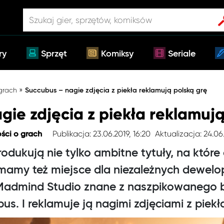
ry
Sprzęt
Komiksy
Seriale
»
 grach
Succubus – nagie zdjęcia z piekła reklamują polską grę
ie zdjęcia z piekła reklamują
Publikacja: 23.06.2019, 16:20
Aktualizacja: 24.06
ści o grach
rodukują nie tylko ambitne tytuły, na które
amy też miejsce dla niezależnych dewelop
Madmind Studio znane z naszpikowanego 
us. I reklamuje ją nagimi zdjęciami z piekł