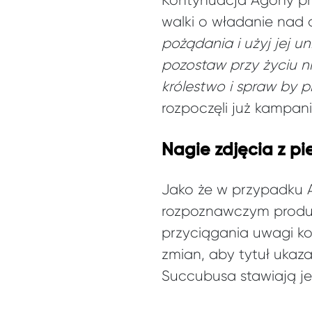
Kontynuacja Agony prze
walki o władanie nad
pożądania i użyj jej u
pozostaw przy życiu ni
królestwo i spraw by p
rozpoczęli już kampan
Nagie zdjęcia z pi
Jako że w przypadku A
rozpoznawczym produkc
przyciągania uwagi kon
zmian, aby tytuł ukaz
Succubusa stawiają je