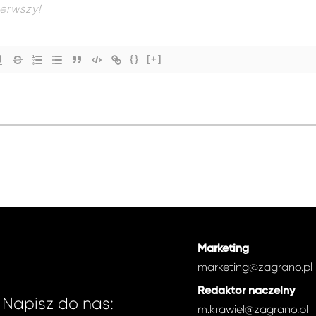
{}
[+]
Marketing
marketing@zagrano.pl
Redaktor naczelny
Napisz do nas:
m.krawiel@zagrano.pl