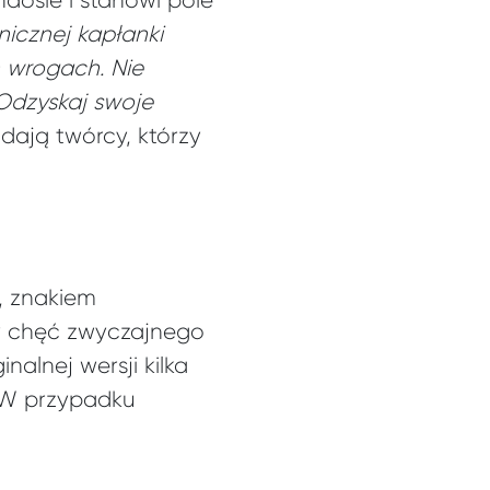
aosie i stanowi pole
nicznej kapłanki
h wrogach. Nie
 Odzyskaj swoje
ają twórcy, którzy
, znakiem
zy chęć zwyczajnego
alnej wersji kilka
! W przypadku