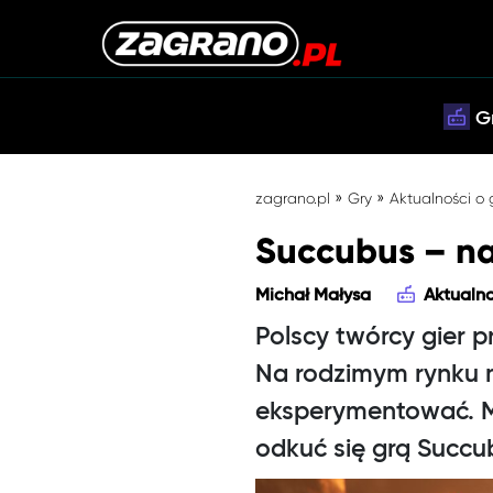
G
»
»
zagrano.pl
Gry
Aktualności o
Succubus – nag
Michał Małysa
Aktualno
Polscy twórcy gier p
Na rodzimym rynku m
eksperymentować. 
odkuć się grą Succub