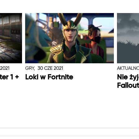
 2021
GRY,
30 CZE 2021
AKTUALNO
er 1 +
Loki w Fortnite
Nie ży
Fallou