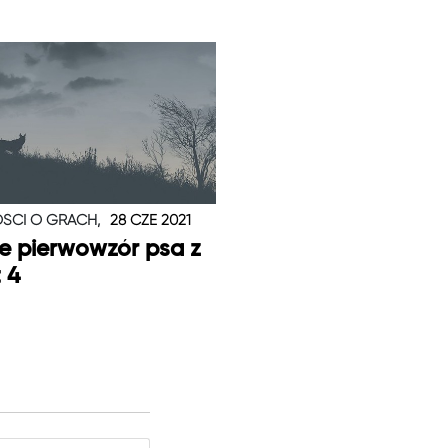
ŚCI O GRACH,
28 CZE 2021
je pierwowzór psa z
t 4