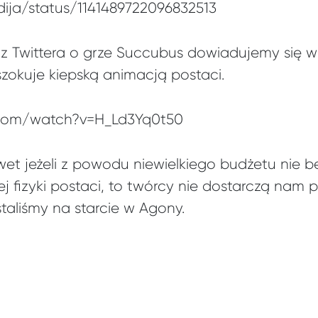
ydija/status/1141489722096832513
 z Twittera o grze Succubus dowiadujemy się wię
szokuje kiepską animacją postaci.
.com/watch?v=H_Ld3Yq0t50
wet jeżeli z powodu niewielkiego budżetu nie b
ej fizyki postaci, to twórcy nie dostarczą nam
taliśmy na starcie w Agony.