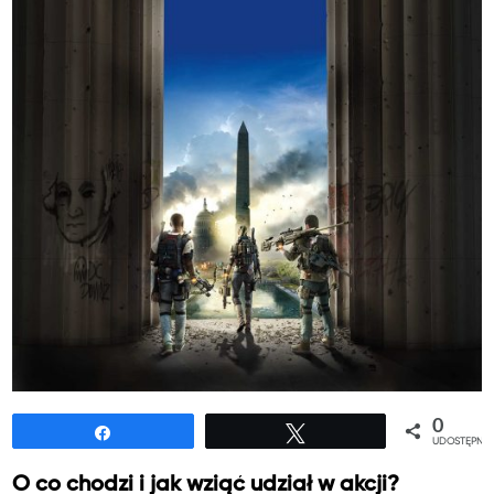
0
Udostępnij
Tweetuj
UDOSTĘPNIE
O co chodzi i jak wziąć udział w akcji?