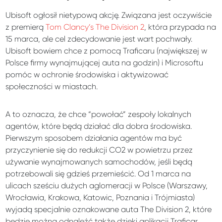
Ubisoft ogłosił nietypową akcję. Związana jest oczywiście
z premierą
Tom Clancy’s The Division 2
, która przypada na
15 marca, ale cel zdecydowanie jest wart pochwały.
Ubisoft bowiem chce z pomocą Traficaru (największej w
Polsce firmy wynajmującej auta na godzin) i Microsoftu
pomóc w ochronie środowiska i aktywizować
społeczności w miastach.
A to oznacza, że chce “powołać” zespoły lokalnych
agentów, które będą działać dla dobra środowiska.
Pierwszym sposobem działania agentów ma być
przyczynienie się do redukcji CO2 w powietrzu przez
używanie wynajmowanych samochodów, jeśli będą
potrzebowali się gdzieś przemieścić. Od 1 marca na
ulicach sześciu dużych aglomeracji w Polsce (Warszawy,
Wrocławia, Krakowa, Katowic, Poznania i Trójmiasta)
wyjadą specjalnie oznakowane auta The Division 2, które
będzie można odnaleźć także dzięki aplikacji Traficar.