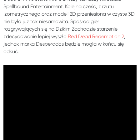
Spellbound Entertainment. Kolejna część, z rzutu
izometrycznego oraz modeli 2D przeniesiona w czyste 3D,
nie była już tak niesamowita. Spośród gier
rozgrywających się na Dzikim Zachodzie starzenie
zdecydowanie lepiej wyszło
Red Dead Redemption 2
,
jednak marka Desperados będzie mogła w końcu się
odkuć.