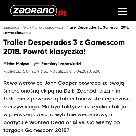
»
»
»
zagrano.pl
Gry
Premiery i zapowiedzi
Trailer Desperados 3 z Gamescom 2018.
Powrót klasyczka!
Trailer Desperados 3 z Gamescom
2018. Powrót klasyczka!
Michał Małysa
Premiery i zapowiedzi
Publikacja: 5.04.2019, 6:50
Aktualizacja: 5.04.2020, 6:50
Rewolwerowiec John Cooper powraca ze swoją
śmiercionośną ekipą na Dziki Zachód, a za nimi
trafi tam z pewnością tabun fanów strategii czasu
rzeczywistego. Ma być taktycznie, szybko i tak jak
w pierwszej części o wybitnie westernowym
podtytule Wanted Dead or Alive. Co wiemy po
targach Gamescom 2018?