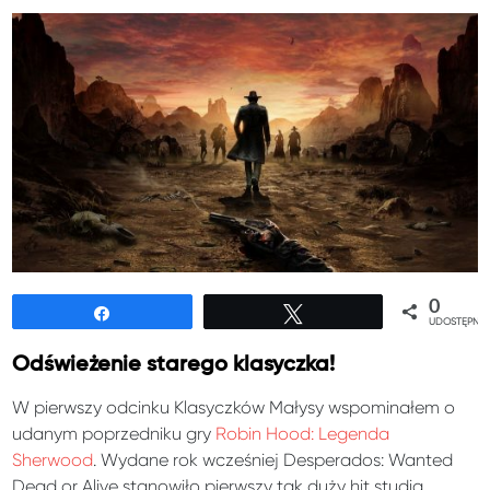
0
Udostępnij
Tweetuj
UDOSTĘPNIE
Odświeżenie starego klasyczka!
W pierwszy odcinku Klasyczków Małysy wspominałem o
udanym poprzedniku gry
Robin Hood: Legenda
Sherwood
. Wydane rok wcześniej Desperados: Wanted
Dead or Alive stanowiło pierwszy tak duży hit studia