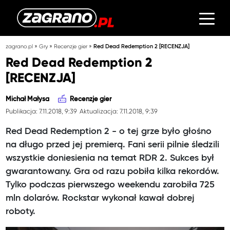
»
»
»
zagrano.pl
Gry
Recenzje gier
Red Dead Redemption 2 [RECENZJA]
Red Dead Redemption 2
[RECENZJA]
Michał Małysa
Recenzje gier
Publikacja: 7.11.2018, 9:39
Aktualizacja: 7.11.2018, 9:39
Red Dead Redemption 2 - o tej grze było głośno
na długo przed jej premierą. Fani serii pilnie śledzili
wszystkie doniesienia na temat RDR 2. Sukces był
gwarantowany. Gra od razu pobiła kilka rekordów.
Tylko podczas pierwszego weekendu zarobiła 725
mln dolarów. Rockstar wykonał kawał dobrej
roboty.