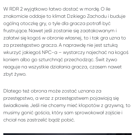
W RDR 2 wyjątkowo łatwo dostać w mordę. O ile
znakomicie oddaje to klimat Dzikiego Zachodu i buduje
ogólną otoczkę gry, o tyle dla gracza potrafi być
frustrujące. Nawet jeśli zostanie się zaatakowanym i
załatwi się kogoś w obronie własnej, to i tak gra uzna to
za przestępstwo gracza. A naprawdę nie jest sztuką
wkurzyć jakiegoś NPC-a – wystarczy najechać na kogoś
koniem albo go szturchnąć przechodząc. Świt żywo
reaguje na wszystkie działania gracza, czasem nawet
zbyt żywo.
Dlatego też obrona może zostać uznana za
przestępstwo, a wraz z przestępstwem pojawiają się
świadkowie. Jeśli nie chcemy mieć kłopotów z grzywną, to
musimy gonić gościa, który sam sprowokował zajście i
chciał nas zastrzelić bądź pobić.