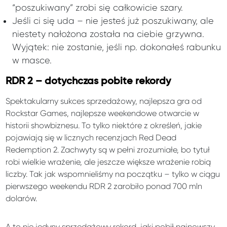
“poszukiwany” zrobi się całkowicie szary.
Jeśli ci się uda – nie jesteś już poszukiwany, ale
niestety nałożona została na ciebie grzywna.
Wyjątek: nie zostanie, jeśli np. dokonałeś rabunku
w masce.
RDR 2 – dotychczas pobite rekordy
Spektakularny sukces sprzedażowy, najlepsza gra od
Rockstar Games, najlepsze weekendowe otwarcie w
historii showbiznesu. To tylko niektóre z określeń, jakie
pojawiają się w licznych recenzjach Red Dead
Redemption 2. Zachwyty są w pełni zrozumiałe, bo tytuł
robi wielkie wrażenie, ale jeszcze większe wrażenie robią
liczby. Tak jak wspomnieliśmy na początku – tylko w ciągu
pierwszego weekendu RDR 2 zarobiło ponad 700 mln
dolarów.
A to nie jedyny sprzedażowy rekord, jaki pobił najnowszy