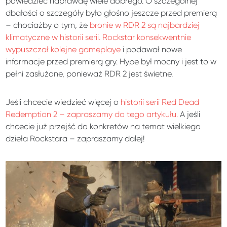
powiedzieć naprawdę wiele dobrego. O szczególnej
dbałości o szczegóły było głośno jeszcze przed premierą
– chociażby o tym, że
bronie w RDR 2 są najbardziej
klimatyczne w historii serii.
Rockstar konsekwentnie
wypuszczał kolejne gameplaye
i podawał nowe
informacje przed premierą gry. Hype był mocny i jest to w
pełni zasłużone, ponieważ RDR 2 jest świetne.
Jeśli chcecie wiedzieć więcej o
historii serii Red Dead
Redemption 2 – zapraszamy do tego artykułu.
A jeśli
chcecie już przejść do konkretów na temat wielkiego
dzieła Rockstara – zapraszamy dalej!