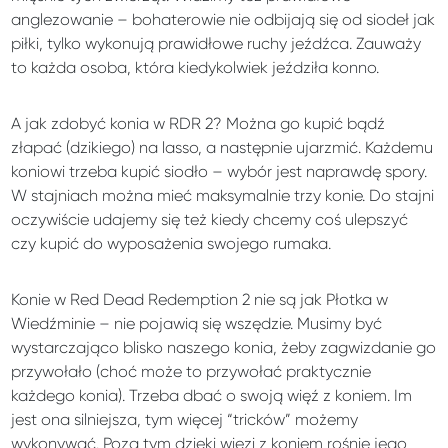
anglezowanie – bohaterowie nie odbijają się od siodeł jak
piłki, tylko wykonują prawidłowe ruchy jeźdźca. Zauważy
to każda osoba, która kiedykolwiek jeździła konno.
A jak zdobyć konia w RDR 2? Można go kupić bądź
złapać (dzikiego) na lasso, a następnie ujarzmić. Każdemu
koniowi trzeba kupić siodło – wybór jest naprawdę spory.
W stajniach można mieć maksymalnie trzy konie. Do stajni
oczywiście udajemy się też kiedy chcemy coś ulepszyć
czy kupić do wyposażenia swojego rumaka.
Konie w Red Dead Redemption 2 nie są jak Płotka w
Wiedźminie – nie pojawią się wszędzie. Musimy być
wystarczająco blisko naszego konia, żeby zagwizdanie go
przywołało (choć może to przywołać praktycznie
każdego konia). Trzeba dbać o swoją więź z koniem. Im
jest ona silniejsza, tym więcej “tricków” możemy
wykonywać. Poza tym dzięki więzi z koniem rośnie jego