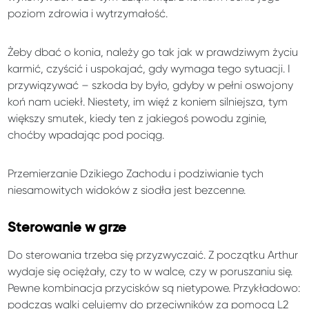
poziom zdrowia i wytrzymałość.
Żeby dbać o konia, należy go tak jak w prawdziwym życiu
karmić, czyścić i uspokajać, gdy wymaga tego sytuacji. I
przywiązywać – szkoda by było, gdyby w pełni oswojony
koń nam uciekł. Niestety, im więź z koniem silniejsza, tym
większy smutek, kiedy ten z jakiegoś powodu zginie,
choćby wpadając pod pociąg.
Przemierzanie Dzikiego Zachodu i podziwianie tych
niesamowitych widoków z siodła jest bezcenne.
Sterowanie w grze
Do sterowania trzeba się przyzwyczaić. Z początku Arthur
wydaje się ociężały, czy to w walce, czy w poruszaniu się.
Pewne kombinacja przycisków są nietypowe. Przykładowo:
podczas walki celujemy do przeciwników za pomocą L2