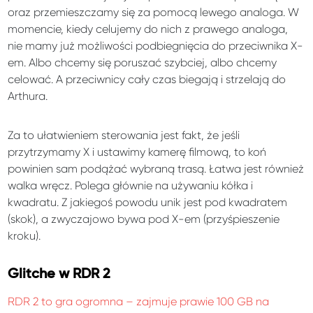
oraz przemieszczamy się za pomocą lewego analoga. W
momencie, kiedy celujemy do nich z prawego analoga,
nie mamy już możliwości podbiegnięcia do przeciwnika X-
em. Albo chcemy się poruszać szybciej, albo chcemy
celować. A przeciwnicy cały czas biegają i strzelają do
Arthura.
Za to ułatwieniem sterowania jest fakt, że jeśli
przytrzymamy X i ustawimy kamerę filmową, to koń
powinien sam podążać wybraną trasą. Łatwa jest również
walka wręcz. Polega głównie na używaniu kółka i
kwadratu. Z jakiegoś powodu unik jest pod kwadratem
(skok), a zwyczajowo bywa pod X-em (przyśpieszenie
kroku).
Glitche w RDR 2
RDR 2 to gra ogromna – zajmuje prawie 100 GB na