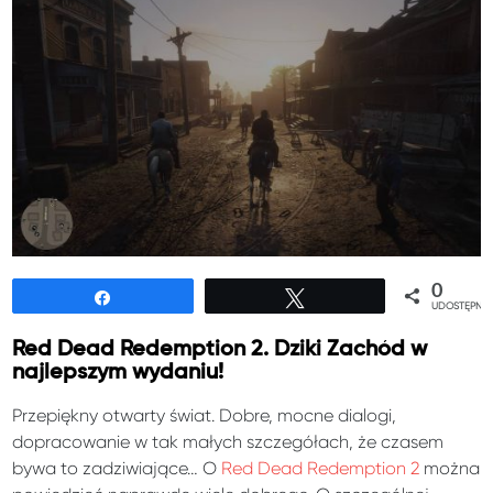
0
Udostępnij
Tweetuj
UDOSTĘPNIE
Red Dead Redemption 2. Dziki Zachód w
najlepszym wydaniu!
Przepiękny otwarty świat. Dobre, mocne dialogi,
dopracowanie w tak małych szczegółach, że czasem
bywa to zadziwiające… O
Red Dead Redemption 2
można