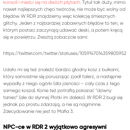
konsoli i mieści się na dwóch płytach.
Tytuł tak duży, mimo
nawet najlepszych chęci twórców, nie może być wolny od
błędów. W RDR znajdziemy więc kolekcję śmiesznych
glitchy. Jeden z najbardziej zabawnych błędów to ten, w
którym postaci zaczynają udawać deski, a potem kręcą
się w powietrzu. Zresztą zobaczcie sami:
https://twitter.com/twitter/statuses/1059147014359805952
Udało mi się też znaleźć bardzo głodny kosz z bułkami,
który samoistnie się poruszając zjadł talerz, a następnie
wypadły z niego ogórki (dla jasności – cały czas z tego
samego kosza). Konie też potrafią pokazać “dziwny
taniec” (ale do słynnej Płotki im daleko). W RDR 2 bugi się
jednak po prostu zdarzają, a nie są nagminne.
Zdecydowanie nie jest to Mafia 3.
NPC-ce w RDR 2 wyjątkowo agresywni