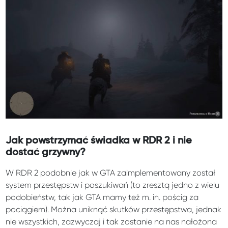
Jak powstrzymać świadka w RDR 2 i nie
dostać grzywny?
W RDR 2 podobnie jak w GTA zaimplementowany został
system przestępstw i poszukiwań (to zresztą jedno z wielu
podobieństw, tak jak GTA mamy też m. in. pościg za
pociągiem). Można uniknąć skutków przestępstwa, jednak
nie wszystkich, zazwyczaj i tak zostanie na nas nałożona