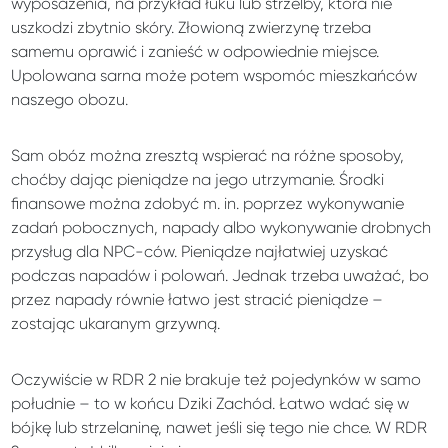
wyposażenia, na przykład łuku lub strzelby, która nie
uszkodzi zbytnio skóry. Złowioną zwierzynę trzeba
samemu oprawić i zanieść w odpowiednie miejsce.
Upolowana sarna może potem wspomóc mieszkańców
naszego obozu.
Sam obóz można zresztą wspierać na różne sposoby,
choćby dając pieniądze na jego utrzymanie. Środki
finansowe można zdobyć m. in. poprzez wykonywanie
zadań pobocznych, napady albo wykonywanie drobnych
przysług dla NPC-ców. Pieniądze najłatwiej uzyskać
podczas napadów i polowań. Jednak trzeba uważać, bo
przez napady równie łatwo jest stracić pieniądze –
zostając ukaranym grzywną.
Oczywiście w RDR 2 nie brakuje też pojedynków w samo
południe – to w końcu Dziki Zachód. Łatwo wdać się w
bójkę lub strzelaninę, nawet jeśli się tego nie chce. W RDR