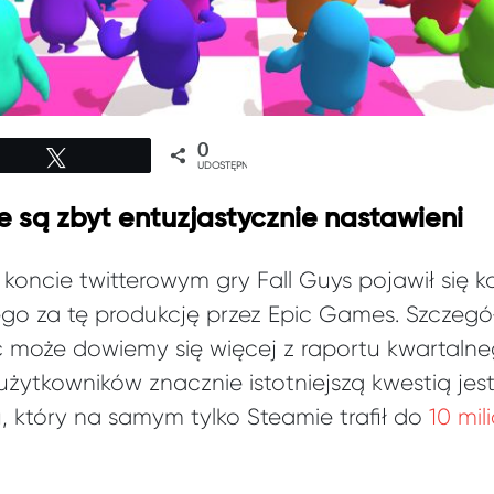
0
Tweetuj
UDOSTĘPNIEŃ
e są zbyt entuzjastycznie nastawieni
koncie twitterowym gry Fall Guys pojawił się k
go za tę produkcję przez Epic Games. Szczegóły
ć może dowiemy się więcej z raportu kwartal
 użytkowników znacznie istotniejszą kwestią jes
, który na samym tylko Steamie trafił do
10 mi