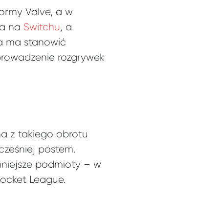
formy Valve, a w
ta na
Switchu
, a
ra ma stanowić
wprowadzenie rozgrywek
a z takiego obrotu
ześniej postem.
mniejsze podmioty – w
Rocket League.