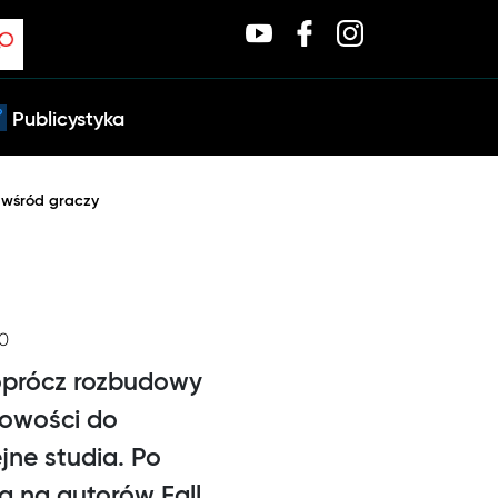
Publicystyka
 wśród graczy
50
i oprócz rozbudowy
nowości do
jne studia. Po
a na autorów Fall