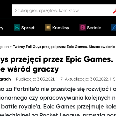
ry
Sprzęt
Komiksy
Seriale
»
 grach
Twórcy Fall Guys przejęci przez Epic Games. Niezadowolenie
ys przejęci przez Epic Games.
e wśród graczy
Publikacja: 3.03.2021, 11:17
Aktualizacja: 3.03.2022, 11:
 grach
 za Fortnite’a nie przestaje się rozwijać 
cjonarnego czy opracowywania kolejnych 
battle royale’a, Epic Games przejmuje kole
wiedzialnej za Rocket League, przyszła por