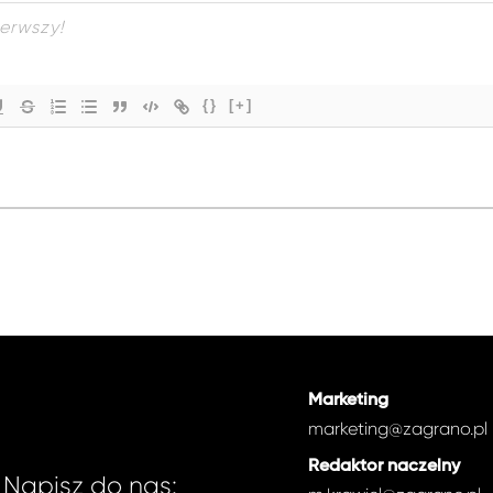
{}
[+]
Marketing
marketing@zagrano.pl
Redaktor naczelny
Napisz do nas: