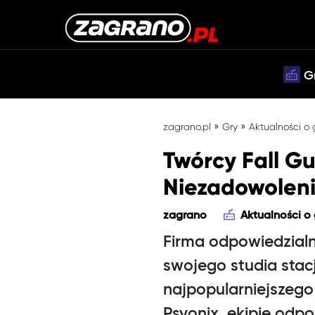
G
»
»
zagrano.pl
Gry
Aktualności o
Twórcy Fall Gu
Niezadowoleni
zagrano
Aktualności o
Firma odpowiedzialna
swojego studia sta
najpopularniejszego 
Psyonix, ekipie odpo