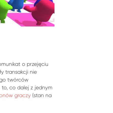
omunikat o przejęciu
 transakcji nie
nego twórców
t to, co dalej z jednym
lionów graczy
(stan na