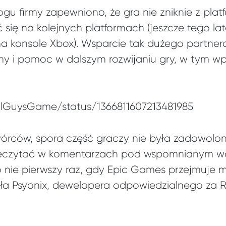
u firmy zapewniono, że gra nie zniknie z plat
 się na kolejnych platformach (jeszcze tego la
 na konsole Xbox). Wsparcie tak dużego partne
rmy i pomoc w dalszym rozwijaniu gry, w tym 
allGuysGame/status/1366811607213481985
órców, spora część graczy nie była zadowolon
eczytać w komentarzach pod wspomnianym wc
 nie pierwszy raz, gdy Epic Games przejmuje 
iła Psyonix, dewelopera odpowiedzialnego za 