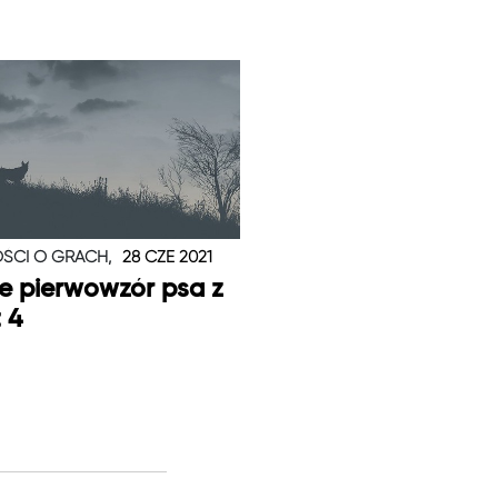
ŚCI O GRACH,
28 CZE 2021
je pierwowzór psa z
t 4