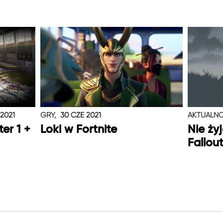
 2021
GRY,
30 CZE 2021
AKTUALNO
er 1 +
Loki w Fortnite
Nie ży
Fallou