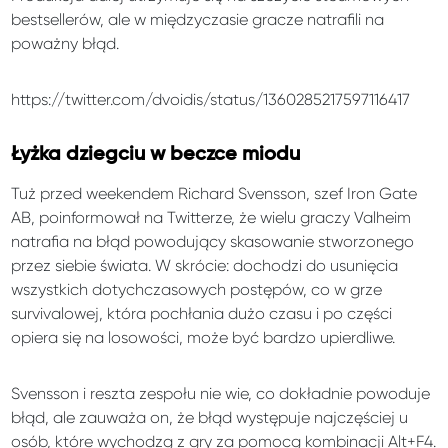
bestsellerów, ale w międzyczasie gracze natrafili na
poważny błąd.
https://twitter.com/dvoidis/status/1360285217597116417
Łyżka dziegciu w beczce miodu
Tuż przed weekendem Richard Svensson, szef Iron Gate
AB, poinformował na Twitterze, że wielu graczy Valheim
natrafia na błąd powodujący skasowanie stworzonego
przez siebie świata. W skrócie: dochodzi do usunięcia
wszystkich dotychczasowych postępów, co w grze
survivalowej, która pochłania dużo czasu i po części
opiera się na losowości, może być bardzo upierdliwe.
Svensson i reszta zespołu nie wie, co dokładnie powoduje
błąd, ale zauważa on, że błąd występuje najczęściej u
osób, które wychodzą z gry za pomocą kombinacji Alt+F4.