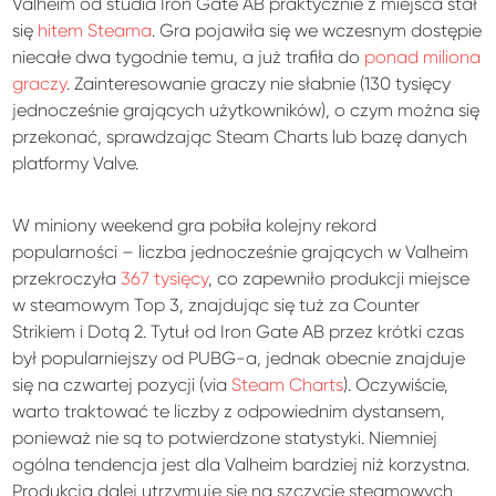
Valheim od studia Iron Gate AB praktycznie z miejsca stał
się
hitem Steama
. Gra pojawiła się we wczesnym dostępie
niecałe dwa tygodnie temu, a już trafiła do
ponad miliona
graczy
. Zainteresowanie graczy nie słabnie (130 tysięcy
jednocześnie grających użytkowników), o czym można się
przekonać, sprawdzając Steam Charts lub bazę danych
platformy Valve.
W miniony weekend gra pobiła kolejny rekord
popularności – liczba jednocześnie grających w Valheim
przekroczyła
367 tysięcy
, co zapewniło produkcji miejsce
w steamowym Top 3, znajdując się tuż za Counter
Strikiem i Dotą 2. Tytuł od Iron Gate AB przez krótki czas
był popularniejszy od PUBG-a, jednak obecnie znajduje
się na czwartej pozycji (via
Steam Charts
). Oczywiście,
warto traktować te liczby z odpowiednim dystansem,
ponieważ nie są to potwierdzone statystyki. Niemniej
ogólna tendencja jest dla Valheim bardziej niż korzystna.
Produkcja dalej utrzymuje się na szczycie steamowych