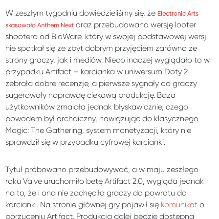
W zeszłym tygodniu
dowiedzieliśmy
się, że
Electronic Arts
oraz przebudowano wersję looter
skasowało Anthem Next
shootera od BioWare, który w swojej podstawowej wersji
nie spotkał się ze zbyt dobrym przyjęciem zarówno ze
strony graczy, jak i mediów. Nieco inaczej wyglądało to w
przypadku Artifact – karcianka w uniwersum Doty 2
zebrała dobre recenzje, a pierwsze sygnały od graczy
sugerowały naprawdę ciekawą produkcję. Baza
użytkowników zmalała jednak błyskawicznie, czego
powodem był archaiczny, nawiązując do klasycznego
Magic: The Gathering, system monetyzacji, który nie
sprawdził się w przypadku cyfrowej karcianki.
Tytuł próbowano przebudowywać, a w maju zeszłego
roku Valve uruchomiło betę Artifact 2.0, wygląda jednak
na to, że i ona nie zachęciła graczy do powrotu do
karcianki. Na stronie głównej gry pojawił się
komunikat
o
porzuceniu Artifact. Produkcja dalej będzie dostępna