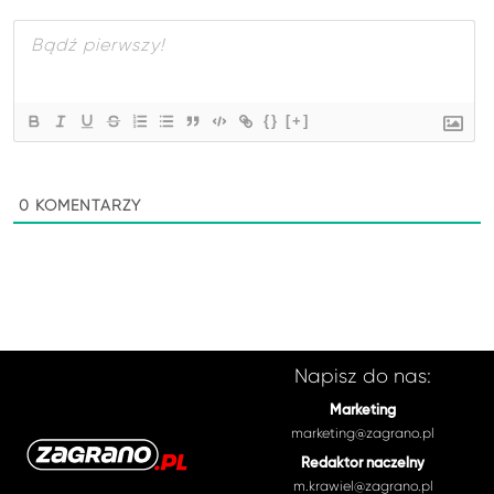
{}
[+]
0
KOMENTARZY
Napisz do nas:
Marketing
marketing@zagrano.pl
Redaktor naczelny
m.krawiel@zagrano.pl