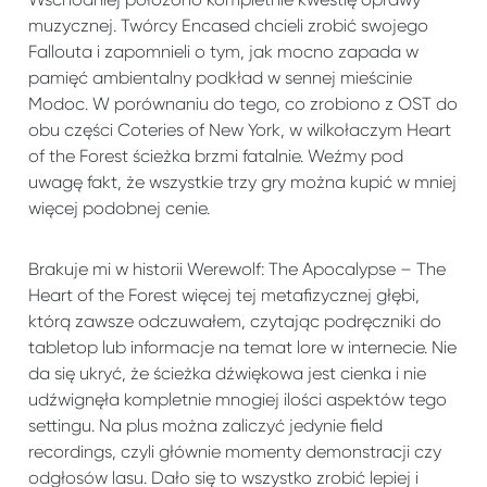
muzycznej. Twórcy Encased chcieli zrobić swojego
Fallouta i zapomnieli o tym, jak mocno zapada w
pamięć ambientalny podkład w sennej mieścinie
Modoc. W porównaniu do tego, co zrobiono z OST do
obu części Coteries of New York, w wilkołaczym Heart
of the Forest ścieżka brzmi fatalnie. Weźmy pod
uwagę fakt, że wszystkie trzy gry można kupić w mniej
więcej podobnej cenie.
Brakuje mi w historii Werewolf: The Apocalypse – The
Heart of the Forest więcej tej metafizycznej głębi,
którą zawsze odczuwałem, czytając podręczniki do
tabletop lub informacje na temat lore w internecie. Nie
da się ukryć, że ścieżka dźwiękowa jest cienka i nie
udźwignęła kompletnie mnogiej ilości aspektów tego
settingu. Na plus można zaliczyć jedynie field
recordings, czyli głównie momenty demonstracji czy
odgłosów lasu. Dało się to wszystko zrobić lepiej i