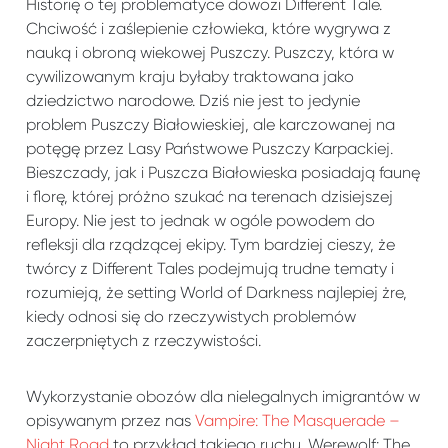
Historię o tej problematyce dowozi Different Tale.
Chciwość i zaślepienie człowieka, które wygrywa z
nauką i obroną wiekowej Puszczy. Puszczy, która w
cywilizowanym kraju byłaby traktowana jako
dziedzictwo narodowe. Dziś nie jest to jedynie
problem Puszczy Białowieskiej, ale karczowanej na
potęgę przez Lasy Państwowe Puszczy Karpackiej.
Bieszczady, jak i Puszcza Białowieska posiadają faunę
i florę, której próżno szukać na terenach dzisiejszej
Europy. Nie jest to jednak w ogóle powodem do
refleksji dla rządzącej ekipy. Tym bardziej cieszy, że
twórcy z Different Tales podejmują trudne tematy i
rozumieją, że setting World of Darkness najlepiej żre,
kiedy odnosi się do rzeczywistych problemów
zaczerpniętych z rzeczywistości.
Wykorzystanie obozów dla nielegalnych imigrantów w
opisywanym przez nas
Vampire: The Masquerade –
Night Road
to przykład takiego ruchu. Werewolf: The