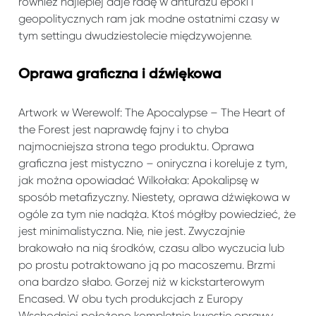
również najlepiej daje radę w anturażu epoki i
geopolitycznych ram jak modne ostatnimi czasy w
tym settingu dwudziestolecie międzywojenne.
Oprawa graficzna i dźwiękowa
Artwork w Werewolf: The Apocalypse – The Heart of
the Forest jest naprawdę fajny i to chyba
najmocniejsza strona tego produktu. Oprawa
graficzna jest mistyczno – oniryczna i koreluje z tym,
jak można opowiadać Wilkołaka: Apokalipsę w
sposób metafizyczny. Niestety, oprawa dźwiękowa w
ogóle za tym nie nadąża. Ktoś mógłby powiedzieć, że
jest minimalistyczna. Nie, nie jest. Zwyczajnie
brakowało na nią środków, czasu albo wyczucia lub
po prostu potraktowano ją po macoszemu. Brzmi
ona bardzo słabo. Gorzej niż w kickstarterowym
Encased. W obu tych produkcjach z Europy
Wschodniej położono kompletnie kwestię oprawy