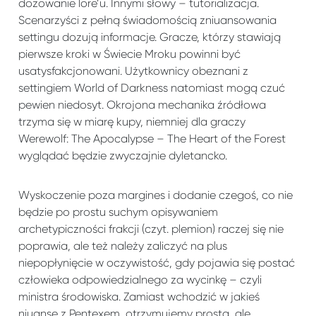
dozowanie lore’u. Innymi słowy – tutorializacja.
Scenarzyści z pełną świadomością zniuansowania
settingu dozują informacje. Gracze, którzy stawiają
pierwsze kroki w Świecie Mroku powinni być
usatysfakcjonowani. Użytkownicy obeznani z
settingiem
World of Darkness
natomiast mogą czuć
pewien niedosyt. Okrojona mechanika źródłowa
trzyma się w miarę kupy, niemniej dla graczy
Werewolf: The Apocalypse – The Heart of the Forest
wyglądać będzie zwyczajnie dyletancko.
Wyskoczenie poza margines i dodanie czegoś, co nie
będzie po prostu suchym opisywaniem
archetypiczności frakcji (czyt. plemion) raczej się nie
poprawia, ale też należy zaliczyć na plus
niepopłynięcie w oczywistość, gdy pojawia się postać
człowieka odpowiedzialnego za wycinkę – czyli
ministra środowiska. Zamiast wchodzić w jakieś
niuanse z Pentexem, otrzymujemy prostą, ale