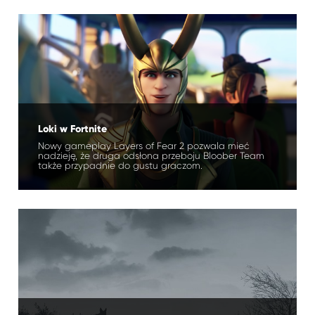
Loki w Fortnite
Nowy gameplay Layers of Fear 2 pozwala mieć
nadzieję, że druga odsłona przeboju Bloober Team
także przypadnie do gustu graczom.