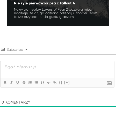
Nie żyje pierwowzór psa z Fallout 4
Nowy gameplay Layers of Fear 2 pozwala mieć
nadzieję, że druga odsłona przeboju Bloober Team
także przypadnie do gustu graczom.
Subscribe
{}
[+]
0
KOMENTARZY