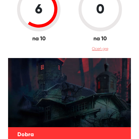
6
0
na 10
na 10
Oceń grę
Dobra