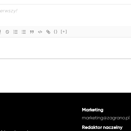
{}
[+]
Marketing
marketing@zagrano.pl
Redaktor naczelny