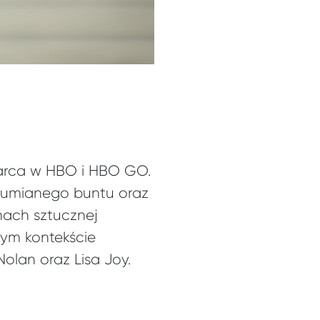
marca w HBO i HBO GO.
zumianego buntu oraz
nach sztucznej
nym kontekście
olan oraz Lisa Joy.