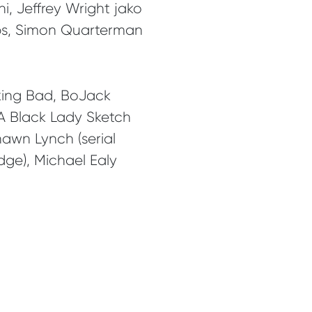
, Jeffrey Wright jako
bs, Simon Quarterman
king Bad, BoJack
A Black Lady Sketch
awn Lynch (serial
dge), Michael Ealy