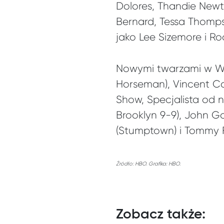
Dolores, Thandie Newto
Bernard, Tessa Thomp
jako Lee Sizemore i Ro
Nowymi twarzami w Wes
Horseman), Vincent Ca
Show, Specjalista od n
Brooklyn 9-9), John Ga
(Stumptown) i Tommy F
Źródło: HBO. Grafika: HBO.
Zobacz także: