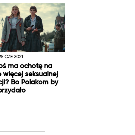
25 CZE 2021
oś ma ochotę na
e więcej seksualnej
ji? Bo Polakom by
 przydało