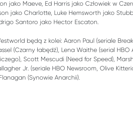
n jako Maeve, Ed Harris jako Człowiek w Czerni
son jako Charlotte, Luke Hemsworth jako Stub
drigo Santoro jako Hector Escaton.
tworld będą z kolei: Aaron Paul (seriale Brea
ssel (Czarny łabędź), Lena Waithe (serial HBO 
iczego), Scott Mescudi (Need for Speed), Marsh
llagher Jr. (seriale HBO Newsroom, Olive Kitteri
lanagan (Synowie Anarchii).