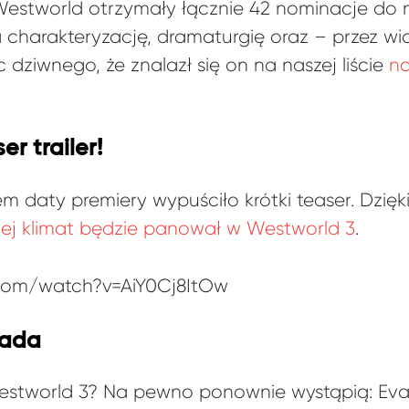
estworld otrzymały łącznie 42 nominacje do 
a charakteryzację, dramaturgię oraz – przez w
c dziwnego, że znalazł się on na naszej liście
na
r trailer!
m daty premiery wypuściło krótki teaser. Dzi
ęcej klimat będzie panował w Westworld 3
.
.com/watch?v=AiY0Cj8ItOw
sada
stworld 3? Na pewno ponownie wystąpią: Eva