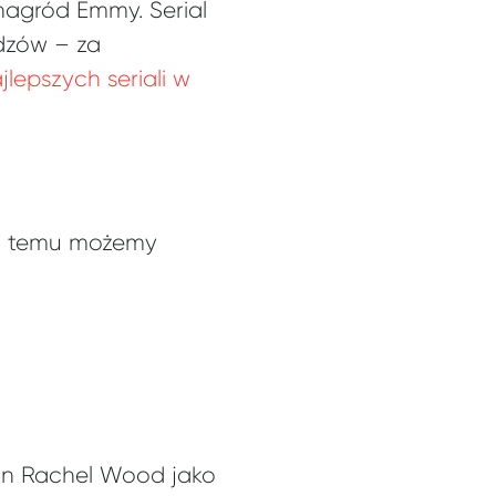
nagród Emmy. Serial
idzów – za
jlepszych seriali w
ęki temu możemy
n Rachel Wood jako