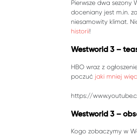
Pierwsze dwa sezony W
doceniany jest m.in. z
niesamowity klimat. Ni
historii
!
Westworld 3 – tease
HBO wraz z ogłoszenie
poczuć
jaki mniej wi
https://www.youtube
Westworld 3 – ob
Kogo zobaczymy w We