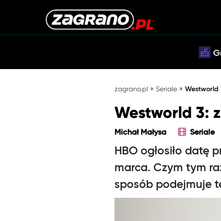
G
»
»
zagrano.pl
Seriale
Westworld 
Westworld 3: z
Michał Małysa
Seriale
HBO ogłosiło datę p
marca. Czym tym raz
sposób podejmuje 