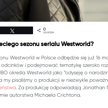
0
Tweetuj
UDOSTĘPNIEŃ
zeciego sezonu serialu Westworld?
zonu Westworld w Polsce odbędzie się już 16 
m odcinków i podejmować tematykę szeroko ro
HBO określa Westworld jako “odyseję o narodzi
”, a my pisaliśmy o produkcji w niezwykle poważ
zeństwa
. Za produkcję odpowiadają Jonathan N
filmie autorstwa Michaela Crichtona.