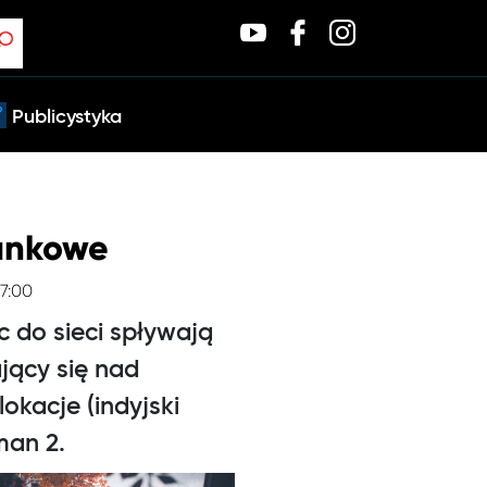
Publicystyka
lankowe
 7:00
c do sieci spływają
jący się nad
okacje (indyjski
man 2.