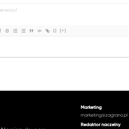
{}
[+]
Marketing
marketing@zagrano.pl
Redaktor naczelny