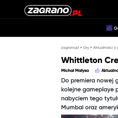
G
»
»
zagrano.pl
Gry
Aktualności o
Whittleton Cr
Michał Małysa
Aktualno
Do premiera nowej gr
kolejne gameplaye p
nabyciem tego tytułu
Mumbai oraz ameryka