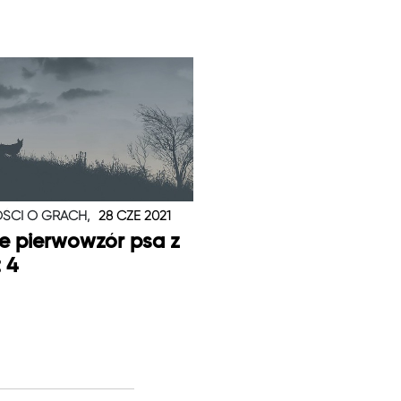
ŚCI O GRACH,
28 CZE 2021
je pierwowzór psa z
t 4