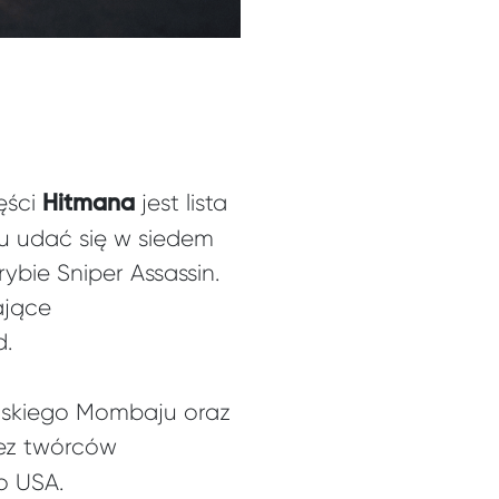
ęści
jest lista
Hitmana
mu udać się w siedem
ybie Sniper Assassin.
ające
d.
jskiego Mombaju oraz
ez twórców
o USA.