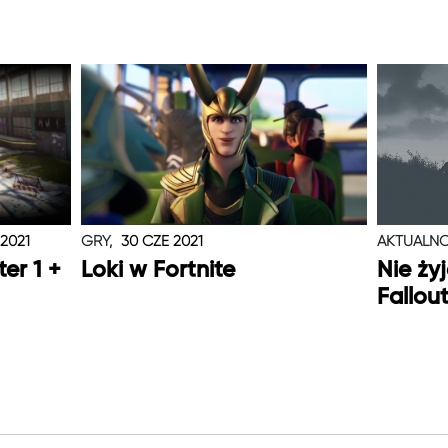
 2021
GRY,
30 CZE 2021
AKTUALNO
er 1 +
Loki w Fortnite
Nie ży
Fallou