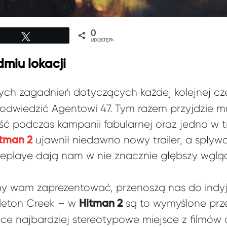
0
Tweetuj
UDOSTĘPNIEŃ
dmiu lokacji
ych zagadnień dotyczących każdej kolejnej cz
ie odwiedzić Agentowi 47. Tym razem przyjdzie 
ć podczas kampanii fabularnej oraz jedno w tr
ujawnił niedawno nowy trailer, a spływ
tman 2
playe dają nam w nie znacznie głębszy wglą
śmy wam zaprezentować, przenoszą nas do indy
leton Creek – w
są to wymyślone prz
Hitman 2
ce najbardziej stereotypowe miejsce z filmów 