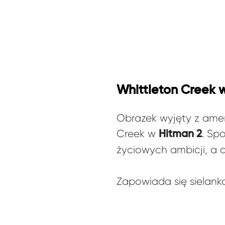
Whittleton Creek 
Obrazek wyjęty z amery
Creek w
. Sp
Hitman 2
życiowych ambicji, a 
Zapowiada się sielank