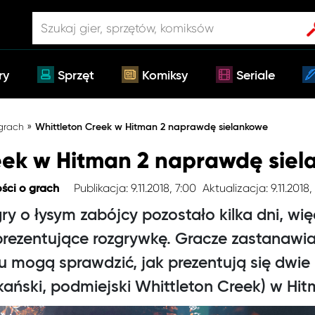
ry
Sprzęt
Komiksy
Seriale
»
 grach
Whittleton Creek w Hitman 2 naprawdę sielankowe
eek w Hitman 2 naprawdę sie
Publikacja: 9.11.2018, 7:00
Aktualizacja: 9.11.2018,
ści o grach
y o łysym zabójcy pozostało kilka dni, wię
rezentujące rozgrywkę. Gracze zastanawia
 mogą sprawdzić, jak prezentują się dwie l
ński, podmiejski Whittleton Creek) w Hit