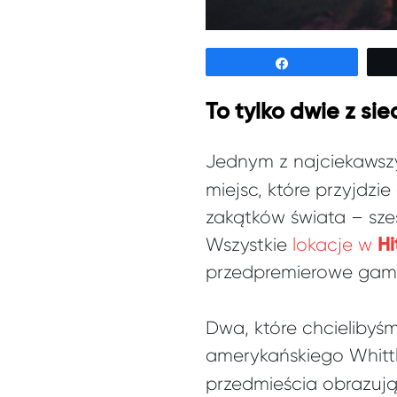
Udostępnij
To tylko dwie z sie
Jednym z najciekawsz
miejsc, które przyjdz
zakątków świata – sześ
Wszystkie
lokacje w
Hi
przedpremierowe game
Dwa, które chcieliby
amerykańskiego Whitt
przedmieścia obrazują