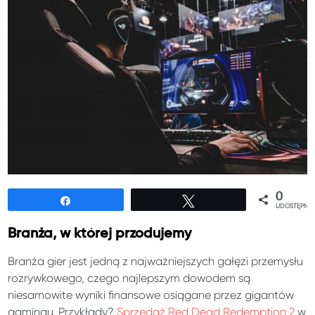
0
Udostępnij
Tweetuj
UDOSTĘPNIE
Branża, w której przodujemy
Branża gier jest jedną z najważniejszych gałęzi przemysłu
rozrywkowego, czego najlepszym dowodem są
niesamowite wyniki finansowe osiągane przez gigantów
gamingu. Przykłady?
Sprzedaż Red Dead Redemption 2
w