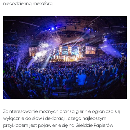
niecodzienną metaforą.
Zainteresowanie możnych branżą gier nie ogranicza się
wyłącznie do słów i deklaracji, czego najlepszym
przykładem jest pojawienie się na Giełdzie Papierów