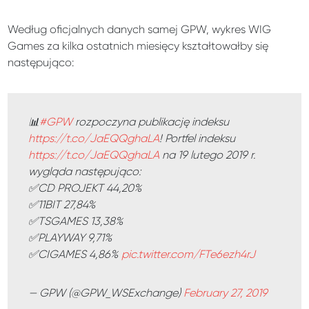
Według oficjalnych danych samej GPW, wykres WIG
Games za kilka ostatnich miesięcy kształtowałby się
następująco:
📊
#GPW
rozpoczyna publikację indeksu
https://t.co/JaEQQghaLA
! Portfel indeksu
https://t.co/JaEQQghaLA
na 19 lutego 2019 r.
wygląda następująco:
✅CD PROJEKT 44,20%
✅11BIT 27,84%
✅TSGAMES 13,38%
✅PLAYWAY 9,71%
✅CIGAMES 4,86%
pic.twitter.com/FTe6ezh4rJ
— GPW (@GPW_WSExchange)
February 27, 2019