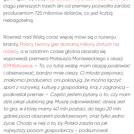
ciągu pierwszych trzech dni od premiery pozwoliła zarobić
producentom 725 milionów dolarów, co jest liczbą
niebagatelną.
Również nad Wisłą coraz więcej mówi się o rozwoju
branży.
Polscy twórcy gier dostaną miliony złotych na
rozwój
, a w ostatnim czasie głośna okazała się
wypowiedź premiera Mateusza Morawieckiego z okazji
IEM Katowice
. –
To, co tutaj widzę, mam okazję podziwiać
i obserwować, bardzo mnie cieszy. Ci młodzi pasjonaci,
znakomici producenci, oni pokazują, że można łączyć
sport z rozrywką, kulturę z gospodarką, kraj z zagranicą
–
podkreślał premier. –
Często jestem pytany o to, czy mam
dziś jakąś ulubioną grę. Muszę odpowiedzieć: dzisiaj jest
to gra, w której mamy 40 mln postaci, do tego 20 mln
gdzieś poza obszarem podstawowym, oraz tylko jedno
życie. Chodzi w niej o to, by Polska zaszła na jak
najwyższy poziom gospodarczy
– podsumował