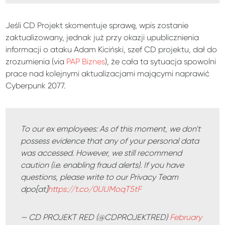
Jeśli CD Projekt skomentuje sprawę, wpis zostanie
zaktualizowany, jednak już przy okazji upublicznienia
informacji o ataku Adam Kiciński, szef CD projektu, dał do
zrozumienia (via
PAP Biznes
), że cała ta sytuacja spowolni
prace nad kolejnymi aktualizacjami mającymi naprawić
Cyberpunk 2077.
To our ex employees: As of this moment, we don't
possess evidence that any of your personal data
was accessed. However, we still recommend
caution (i.e. enabling fraud alerts). If you have
questions, please write to our Privacy Team
dpo[at]
https://t.co/0UUMoqT5tF
— CD PROJEKT RED (@CDPROJEKTRED)
February