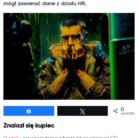
mógł zawierać dane z działu HR.
0
Udostępnij
Tweetuj
UDOSTĘPNIE
Znalazł się kupiec
O
ataku
na wewnętrzną infrastrukturę sieciową CD