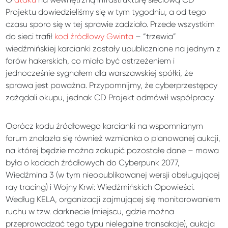
Projektu dowiedzieliśmy się w tym tygodniu, a od tego
czasu sporo się w tej sprawie zadziało. Przede wszystkim
do sieci trafił
kod źródłowy Gwinta
– “trzewia”
wiedźmińskiej karcianki zostały upublicznione na jednym z
forów hakerskich, co miało być ostrzeżeniem i
jednocześnie sygnałem dla warszawskiej spółki, że
sprawa jest poważna. Przypomnijmy, że cyberprzestępcy
zażądali okupu, jednak CD Projekt odmówił współpracy.
Oprócz kodu źródłowego karcianki na wspomnianym
forum znalazła się również wzmianka o planowanej aukcji,
na której będzie można zakupić pozostałe dane – mowa
była o kodach źródłowych do Cyberpunk 2077,
Wiedźmina 3 (w tym nieopublikowanej wersji obsługującej
ray tracing) i Wojny Krwi: Wiedźmińskich Opowieści.
Według KELA, organizacji zajmującej się monitorowaniem
ruchu w tzw. darknecie (miejscu, gdzie można
przeprowadzać tego typu nielegalne transakcje), aukcja