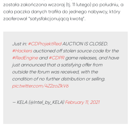
została zakończona wczoraj (tj. 11 lutego) po południu, a
cała paczka danych trafiła do jednego nabywcy, który
zaoferował “satysfakcjonującą kwotę”.
Just in:
#CDProjektRed
AUCTION IS CLOSED.
#Hackers
auctioned off stolen source code for the
#RedEngine
and
#CDPR
game releases, and have
just announced that a satisfying offer from
outside the forum was received, with the
condition of no further distribution or selling.
pic.twitter.com/4Z2zoZlkV6
— KELA (@Intel_by_KELA)
February 11, 2021