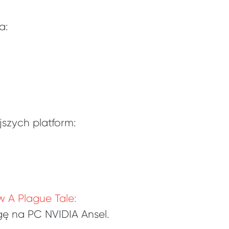
a:
szych platform:
 A Plague Tale:
gę na PC NVIDIA Ansel.