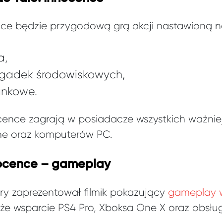
nce będzie przygodową grą akcji nastawioną n
a,
agadek środowiskowych,
ankowe.
cence zagrają w posiadacze wszystkich ważniej
ne oraz komputerów PC.
nocence – gameplay
 zaprezentował filmik pokazujący
gameplay w
akże wsparcie PS4 Pro, Xboksa One X oraz obsłu