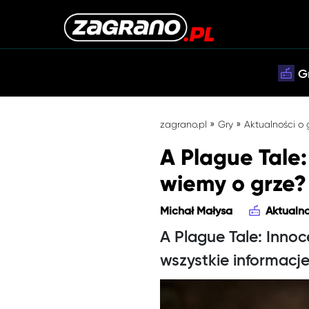
G
»
»
zagrano.pl
Gry
Aktualności o
A Plague Tale:
wiemy o grze?
Michał Małysa
Aktualno
A Plague Tale: Inno
wszystkie informacje