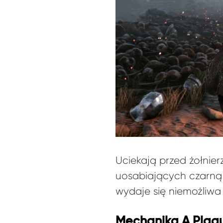
Uciekają przed żołnie
uosabiających czarną 
wydaje się niemożliwa
Mechanika A Plagu