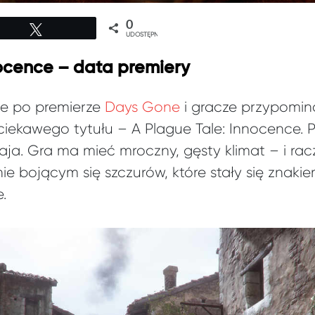
0
Tweetuj
UDOSTĘPNIEŃ
nocence – data premiery
e po premierze
Days Gone
i gracze przypomina
 ciekawego tytułu – A Plague Tale: Innocence.
aja. Gra ma mieć mroczny, gęsty klimat – i rac
e bojącym się szczurów, które stały się znak
.