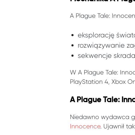
A Plague Tale: Innoce
eksplorację świat
rozwiązywanie z
sekwencje skrad
W A Plague Tale: Inno
PlayStation 4, Xbox O
A Plague Tale: In
Niedawno wydawca gry
Innocence
. Ujawnił t