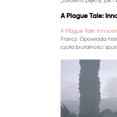
„zarówno piękny, jak i
A Plague Tale: Inn
A Plague Tale: Innoce
Francji. Opowiada hist
czoła brutalności spu