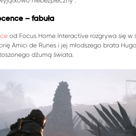
 wyjątkowo niebezpieczny”.
ocence – fabuła
nce
od Focus Home Interactive rozgrywa się w 
orię Amici de Runes i jej młodszego brata Hugo
stoszonego dżumą świata.