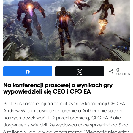
0
Udostępnij
Tweetuj
UDOSTĘPNIE
Na konferencji prasowej o wynikach gry
wypowiedzieli się CEO i CFO EA
Podczas konferencji na temat zysków korporacji CEO EA
Andrew Wilson powiedział: premiera Anthem nie spełniła
naszych oczekiwań. Tuż przed premierą, CFO EA Blake
Jorgensen stwierdził, że wydawca chce sprzedać od 5 do
6 milionów kopii gry do końca marca. Większość pieniędzy