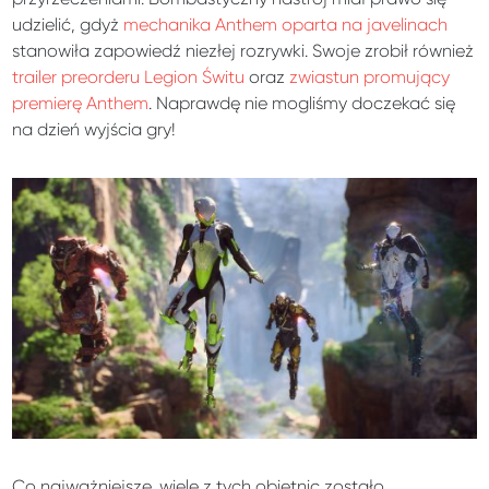
udzielić, gdyż
mechanika Anthem oparta na javelinach
stanowiła zapowiedź niezłej rozrywki. Swoje zrobił również
trailer preorderu Legion Świtu
oraz
zwiastun promujący
premierę Anthem
. Naprawdę nie mogliśmy doczekać się
na dzień wyjścia gry!
Co najważniejsze, wiele z tych obietnic zostało