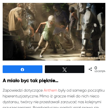
0
Udostępnij
Tweetuj
UDOSTĘPNIE
A miało być tak pięknie…
Zapowiedzi dotyczące
Anthem
były od samego początku
hiperentuzjastyczne. Mimo iż gracze mieli do nich nieco
dystansu, twórcy nie przestawali zarzucać nas kolejnymi
przyrzeczeniami. Bombastyczny nastrój miał prawo się