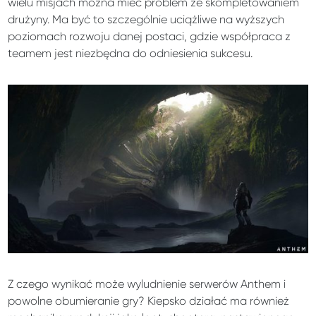
wielu misjach można mieć problem ze skompletowaniem
drużyny. Ma być to szczególnie uciążliwe na wyższych
poziomach rozwoju danej postaci, gdzie współpraca z
teamem jest niezbędna do odniesienia sukcesu.
Z czego wynikać może wyludnienie serwerów Anthem i
powolne obumieranie gry? Kiepsko działać ma również