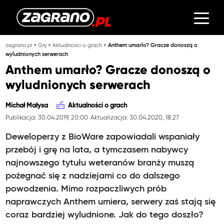
»
»
»
zagrano.pl
Gry
Aktualności o grach
Anthem umarło? Gracze donoszą o
wyludnionych serwerach
Anthem umarło? Gracze donoszą o
wyludnionych serwerach
Michał Małysa
Aktualności o grach
Publikacja: 30.04.2019, 20:00
Aktualizacja: 30.04.2020, 18:27
Deweloperzy z BioWare zapowiadali wspaniały
przebój i grę na lata, a tymczasem nabywcy
najnowszego tytułu weteranów branży muszą
pożegnać się z nadziejami co do dalszego
powodzenia. Mimo rozpaczliwych prób
naprawczych Anthem umiera, serwery zaś stają się
coraz bardziej wyludnione. Jak do tego doszło?