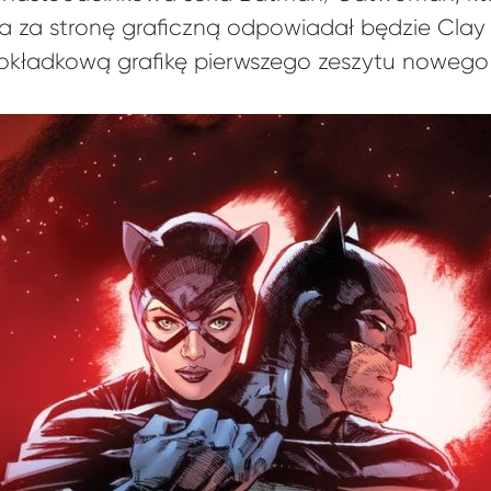
, a za stronę graficzną odpowiadał będzie Cla
okładkową grafikę pierwszego zeszytu nowego 