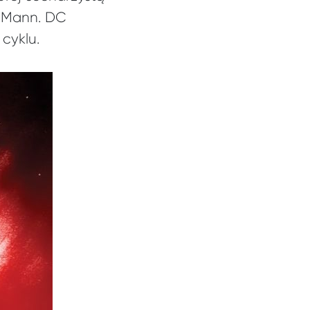
y Mann. DC
cyklu.