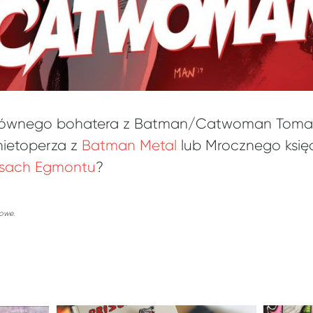
 głównego bohatera z Batman/Catwoman Toma 
nietoperza z
Batman Metal
lub Mrocznego księci
ksach Egmontu
?
sowe.