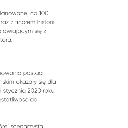
planowanej na 100
z z finałem historii
ojawiającym się z
tora.
iowania postaci
kim okazały się dla
 stycznia 2020 roku
ęstotliwość do
rej scenarzystą