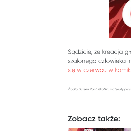
Sądzicie, że kreacja
szalonego człowieka-
się w czerwcu w komi
Źródło: Screen Rant. Grafika: materiały pra
Zobacz także: