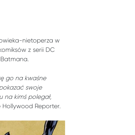
łowieka-nietoperza w
komiksów z serii DC
i Batmana.
ukę go na kwaśne
i pokazać swoje
 na kimś polegał,
 Hollywood Reporter.