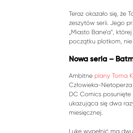
Teraz okazało się, że
zeszytów serii. Jego p
„Miasto Bane’a”, któr
początku plotkom, nie
Nowa seria – Ba
Ambitne
plany Toma K
Człowieka-Nietoperza
DC Comics posunięte z
ukazująca się dwa raz
miesięcznej.
Lukę wypełnić ma dwu