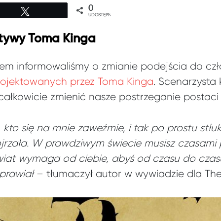
0
Tweetuj
UDOSTĘPNIEŃ
tywy Toma Kinga
em informowaliśmy o zmianie podejścia do cz
ojektowanych przez Toma Kinga
. Scenarzysta 
ałkowicie zmienić nasze postrzeganie postac
 kto się na mnie zaweźmie, i tak po prostu stł
 dojrzała. W prawdziwym świecie musisz czasam
wiat wymaga od ciebie, abyś od czasu do czasu
aprawiał
– tłumaczył autor w wywiadzie dla The