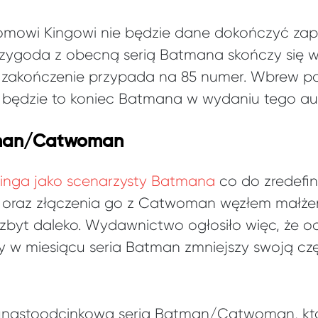
 Tomowi Kingowi nie będzie dane dokończyć za
rzygoda z obecną serią Batmana skończy się wra
ej zakończenie przypada na 85 numer. Wbrew p
 będzie to koniec Batmana w wydaniu tego au
tman/Catwoman
inga jako scenarzysty Batmana
co do zredefin
 oraz złączenia go z Catwoman węzłem małżeńs
byt daleko. Wydawnictwo ogłosiło więc, że od
y w miesiącu seria Batman zmniejszy swoją cz
nastoodcinkowa seria Batman/Catwoman, któ