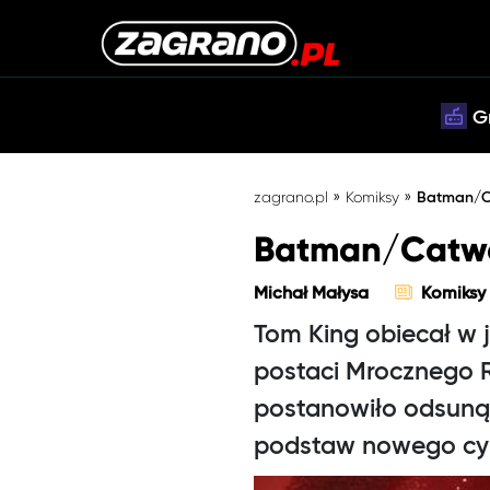
G
»
»
zagrano.pl
Komiksy
Batman/C
Batman/Catwo
Michał Małysa
Komiksy
Tom King obiecał w
postaci Mrocznego R
postanowiło odsuną
podstaw nowego cy