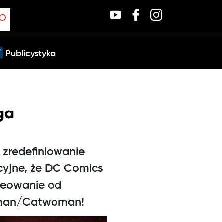
Publicystyka
ga
zredefiniowanie
cyjne, że DC Comics
reowanie od
atman/Catwoman!