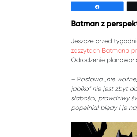
Udostępnij
Batman z perspek
Jeszcze przed tygodni
zeszytach Batmana pr
Odrodzenie planował c
– P
ostawa „nie ważne,
jabłko” nie jest zbyt
słabości, prawdziwy ś
popełniał błędy i je n