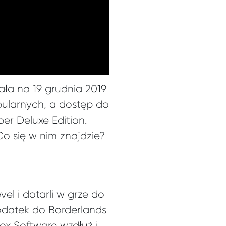
ła na 19 grudnia 2019
bularnych, a dostęp do
er Deluxe Edition.
o się w nim znajdzie?
vel i dotarli w grze do
dodatek do Borderlands
ox Software wzdłuż i