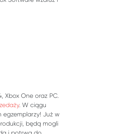
 4, Xbox One oraz PC.
rzedaży
. W ciągu
ch egzemplarzy! Już w
produkcji, będą mogli
ada i potrwa do