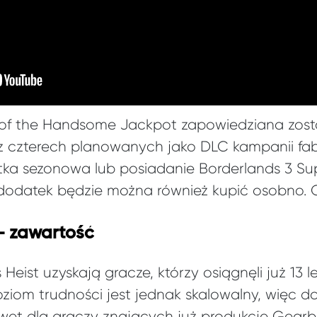
t of the Handsome Jackpot zapowiedziana zosta
a z czterech planowanych jako DLC kampanii fa
tka sezonowa lub posiadanie Borderlands 3 Sup
odatek będzie można również kupić osobno. C
 – zawartość
eist uzyskają gracze, którzy osiągnęli już 13 le
 Poziom trudności jest jednak skalowalny, więc 
wet dla graczy znających już produkcję Gearb