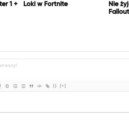
er 1 +
Loki w Fortnite
Nie ży
Fallou
{}
[+]