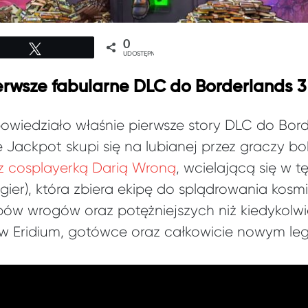
0
Tweetuj
UDOSTĘPNIEŃ
ierwsze fabularne DLC do Borderlands 3
wiedziało właśnie pierwsze story DLC do Borde
 Jackpot skupi się na lubianej przez graczy bo
z cosplayerką Darią Wroną
, wcielającą się w t
gier), która zbiera ekipę do splądrowania kosm
w wrogów oraz potężniejszych niż kiedykolwi
 Eridium, gotówce oraz całkowicie nowym leg