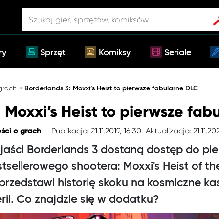
ry
Sprzęt
Komiksy
Seriale
»
 grach
Borderlands 3: Moxxi’s Heist to pierwsze fabularne DLC
 Moxxi’s Heist to pierwsze fa
Publikacja: 21.11.2019, 16:30
Aktualizacja: 21.11.202
ści o grach
zjaści Borderlands 3 dostaną dostęp do pi
tsellerowego shootera: Moxxi's Heist of 
rzedstawi historię skoku na kosmiczne k
erii. Co znajdzie się w dodatku?