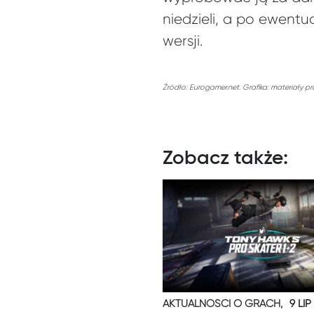
niedzieli, a po ewentu
wersji.
Źródło: Eurogamer.net. Grafika: materiały p
Zobacz także:
AKTUALNOŚCI O GRACH,
9 LIP