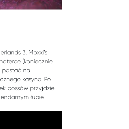
rlands 3. Moxxi’s
haterce (koniecznie
ę postać na
icznego kasyno. Po
ek bossów przyjdzie
endarnym łupie.