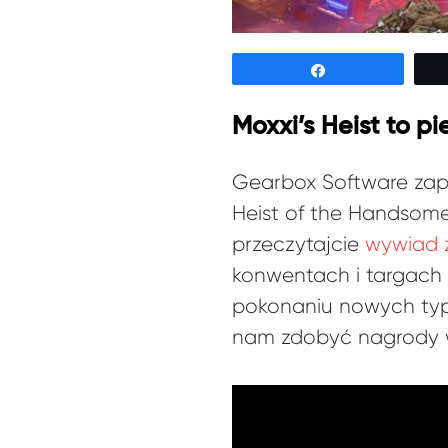
Udostępnij
Moxxi’s Heist to p
Gearbox Software zapo
Heist of the Handsome
przeczytajcie
wywiad 
konwentach i targach 
pokonaniu nowych typó
nam zdobyć nagrody w