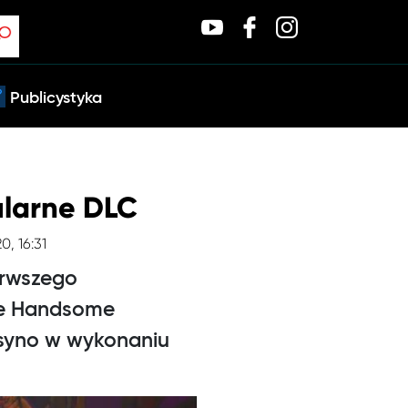
Publicystyka
bularne DLC
0, 16:31
erwszego
the Handsome
asyno w wykonaniu