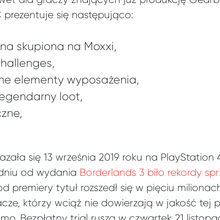
 prezentuje się następująco:
na skupiona na Moxxi,
hallenges,
inne elementy wyposażenia,
legendarny loot,
zne,
azała się 13 września 2019 roku na PlayStation
dniu od wydania
Borderlands 3 biło rekordy sp
od premiery tytuł rozszedł się w pięciu miliona
cze, którzy wciąż nie dowierzają w jakość tej 
o. Bezpłatny trial rusza w czwartek 21 listop