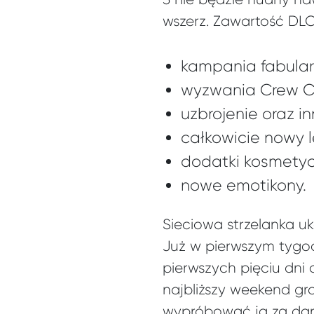
wszerz. Zawartość DLC
kampania fabular
wyzwania Crew C
uzbrojenie oraz 
całkowicie nowy 
dodatki kosmetyc
nowe emotikony.
Sieciowa strzelanka uk
Już w pierwszym tygo
pierwszych pięciu dni 
najbliższy weekend gra
wypróbować ją za darm