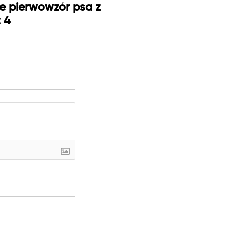
je pierwowzór psa z
t 4