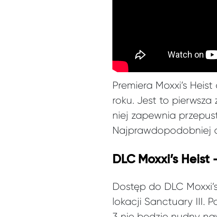
Premiera Moxxi’s Heis
roku. Jest to pierwsz
niej zapewnia przepus
Najprawdopodobniej d
DLC Moxxi’s Heist
Dostęp do DLC Moxxi’s H
lokacji Sanctuary III.
3 nie będzie nudny na