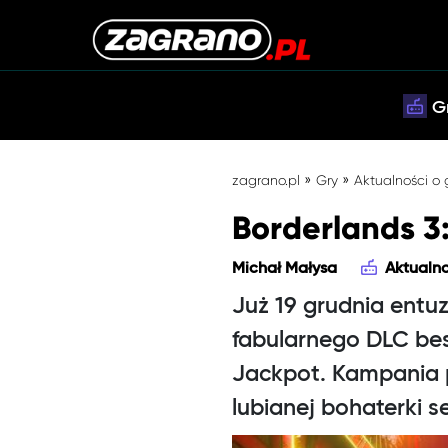
G
»
»
zagrano.pl
Gry
Aktualności o
Borderlands 3:
Michał Małysa
Aktualno
Już 19 grudnia entu
fabularnego DLC bes
Jackpot. Kampania p
lubianej bohaterki s