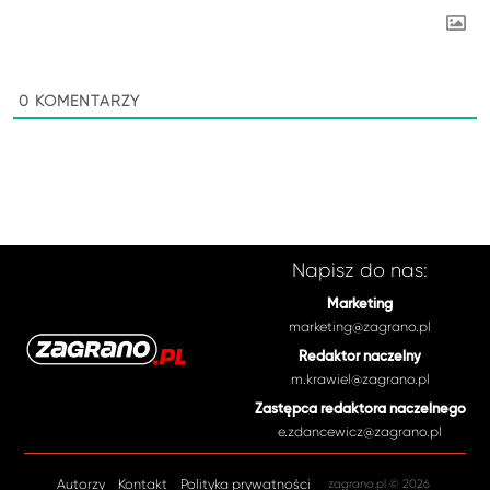
0
KOMENTARZY
Napisz do nas:
Marketing
marketing@zagrano.pl
Redaktor naczelny
m.krawiel@zagrano.pl
Zastępca redaktora naczelnego
e.zdancewicz@zagrano.pl
Autorzy
Kontakt
Polityka prywatności
zagrano.pl © 2026