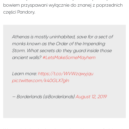
bowiem przyspawani wyłącznie do znanej z poprzednich
części Pandory.
Athenas is mostly uninhabited, save for a sect of
monks known as the Order of the Impending
Storm. What secrets do they guard inside those
ancient walls?
#LetsMakeSomeMayhem
Learn more:
https://t.co/WVWzqwyjqu
pic.twitter.com/k40GLX7gln
— Borderlands (@Borderlands)
August 12, 2019