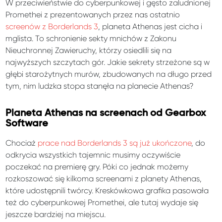
W przeciwieństwie do cyberpunkowej i gęsto zaludnionej
Promethei z prezentowanych przez nas ostatnio
screenów z Borderlands 3
, planeta Athenas jest cicha i
mglista. To schronienie sekty mnichów z Zakonu
Nieuchronnej Zawieruchy, którzy osiedlili się na
najwyższych szczytach gór. Jakie sekrety strzeżone są w
głębi starożytnych murów, zbudowanych na długo przed
tym, nim ludzka stopa stanęła na planecie Athenas?
Planeta Athenas na screenach od Gearbox
Software
Chociaż
prace nad Borderlands 3 są już ukończone
, do
odkrycia wszystkich tajemnic musimy oczywiście
poczekać na premierę gry. Póki co jednak możemy
rozkoszować się kilkoma screenami z planety Athenas,
które udostępnili twórcy. Kreskówkowa grafika pasowała
też do cyberpunkowej Promethei, ale tutaj wydaje się
jeszcze bardziej na miejscu.