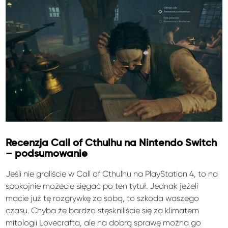
Recenzja Call of Cthulhu na Nintendo Switch
– podsumowanie
Jeśli nie graliście w Call of Cthulhu na PlayStation 4, to na
spokojnie możecie sięgać po ten tytuł. Jednak jeżeli
macie już tę rozgrywkę za sobą, to szkoda waszego
czasu. Chyba że bardzo stęskniliście się za klimatem
mitologii Lovecrafta, ale na dobrą sprawę można go