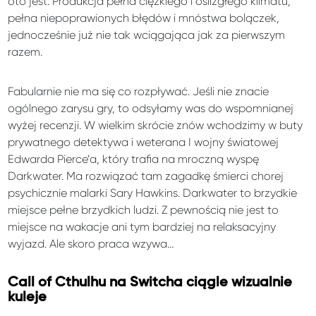
oto jest. Produkcja pełna ciężkiego i oślizgłego klimatu,
pełna niepoprawionych błędów i mnóstwa bolączek,
jednocześnie już nie tak wciągająca jak za pierwszym
razem.
Fabularnie nie ma się co rozpływać. Jeśli nie znacie
ogólnego zarysu gry, to odsyłamy was do wspomnianej
wyżej recenzji. W wielkim skrócie znów wchodzimy w buty
prywatnego detektywa i weterana I wojny światowej
Edwarda Pierce’a, który trafia na mroczną wyspę
Darkwater. Ma rozwiązać tam zagadkę śmierci chorej
psychicznie malarki Sary Hawkins. Darkwater to brzydkie
miejsce pełne brzydkich ludzi. Z pewnością nie jest to
miejsce na wakacje ani tym bardziej na relaksacyjny
wyjazd. Ale skoro praca wzywa…
Call of Cthulhu na Switcha ciągle wizualnie
kuleje