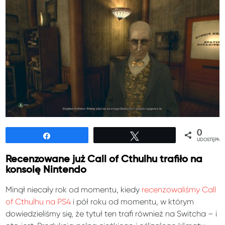
0
Udostępnij
Tweetuj
UDOSTĘPNIE
Recenzowane już Call of Cthulhu trafiło na
konsolę Nintendo
Minął niecały rok od momentu, kiedy
recenzowaliśmy Call
of Cthulhu na PS4
i pół roku od momentu, w którym
dowiedzieliśmy się, że tytuł ten trafi również na Switcha – i