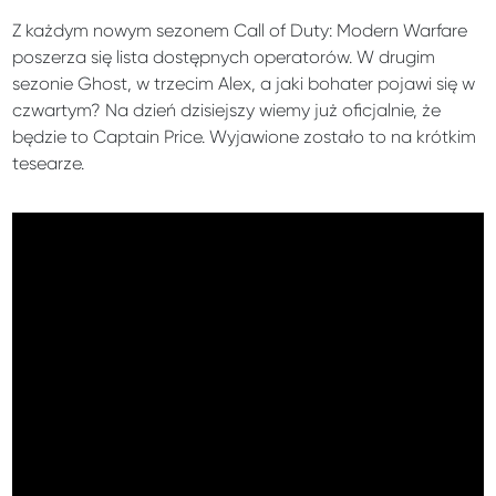
Z każdym nowym sezonem Call of Duty: Modern Warfare
poszerza się lista dostępnych operatorów. W drugim
sezonie Ghost, w trzecim Alex, a jaki bohater pojawi się w
czwartym? Na dzień dzisiejszy wiemy już oficjalnie, że
będzie to Captain Price. Wyjawione zostało to na krótkim
tesearze.