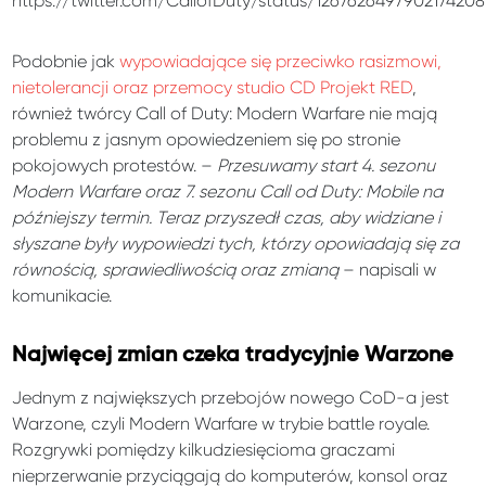
https://twitter.com/CallofDuty/status/1267626497902174208
Podobnie jak
wypowiadające się przeciwko rasizmowi,
nietolerancji oraz przemocy studio CD Projekt RED
,
również twórcy Call of Duty: Modern Warfare nie mają
problemu z jasnym opowiedzeniem się po stronie
pokojowych protestów. –
Przesuwamy start 4. sezonu
Modern Warfare oraz 7. sezonu Call od Duty: Mobile na
późniejszy termin. Teraz przyszedł czas, aby widziane i
słyszane były wypowiedzi tych, którzy opowiadają się za
równością, sprawiedliwością oraz zmianą
– napisali w
komunikacie.
Najwięcej zmian czeka tradycyjnie Warzone
Jednym z największych przebojów nowego CoD-a jest
Warzone, czyli Modern Warfare w trybie battle royale.
Rozgrywki pomiędzy kilkudziesięcioma graczami
nieprzerwanie przyciągają do komputerów, konsol oraz