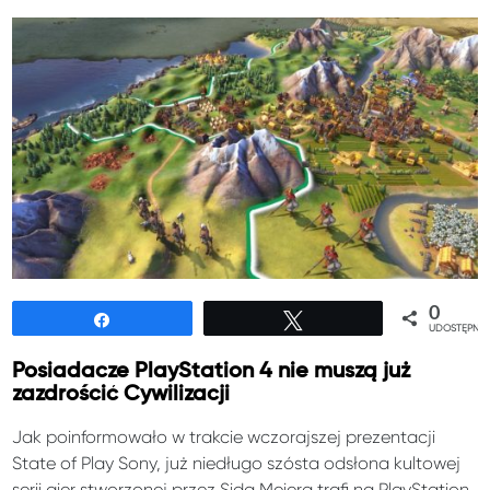
0
Udostępnij
Tweetuj
UDOSTĘPNIE
Posiadacze PlayStation 4 nie muszą już
zazdrościć Cywilizacji
Jak poinformowało w trakcie wczorajszej prezentacji
State of Play Sony, już niedługo szósta odsłona kultowej
serii gier stworzonej przez Sida Meiera trafi na PlayStation