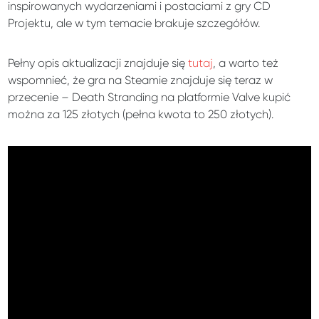
inspirowanych wydarzeniami i postaciami z gry CD
Projektu, ale w tym temacie brakuje szczegółów.
Pełny opis aktualizacji znajduje się
tutaj
, a warto też
wspomnieć, że gra na Steamie znajduje się teraz w
przecenie – Death Stranding na platformie Valve kupić
można za 125 złotych (pełna kwota to 250 złotych).