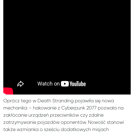
Oprócz tego w Death Stranding pojawiła się nowa
mechanika – hakowanie z Cyberpunk 2077 pozwala na
zakłócanie urządzeń przeciwników czy zdalne
zatrzymywanie pojazdów oponentów. Nowość stanowi
także wzmianka o sześciu dodatkowych misjach