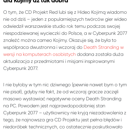
dla Kojimy aż tak dobra
O tym, że CD Projekt Red lubi się z Hideo Kojimą wiadomo
nie od dziś – jeden z popularniejszych twórców gier wideo
odwiedził warszawskie studio rok temu podczas swojej
niespodziewanej wycieczki do Polsce, a w Cyberpunk 2077
znaleźć można cameo Kojimy. Okazuje się, że była to
współpraca dwustronna i wczoraj do
Death Stranding w
wersji na komputerach osobistych
dodana została duża
aktualizacja z przedmiotami i misjami inspirowanymi
Cyberpunk 2077.
I nie byłoby w tym nic dziwnego (pewnie nawet bym o tym
nie pisał), gdyby nie fakt, że od wczoraj gracze zaczęli
masowo wystawiać negatywne oceny Death Stranding
na PC. Powodem jest najprawdopodobniej stan
Cyberpunk 2077 – użytkownicy nie kryją niezadowolenia z
tego, że najnowsza gra CD Projektu jest pełna błędów i
niedoróbek technicznych, co ostatecznie poskutkowało