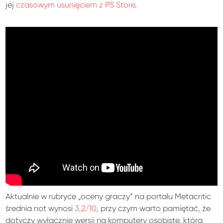
jej
czasowym usunięciem z PS Store
.
Aktualnie w rubryce „oceny graczy” na portalu Metacritic
średnia not wynosi
3,2/10
, przy czym warto pamiętać, że
dotyczy wyłącznie wersji na komputery osobiste, która