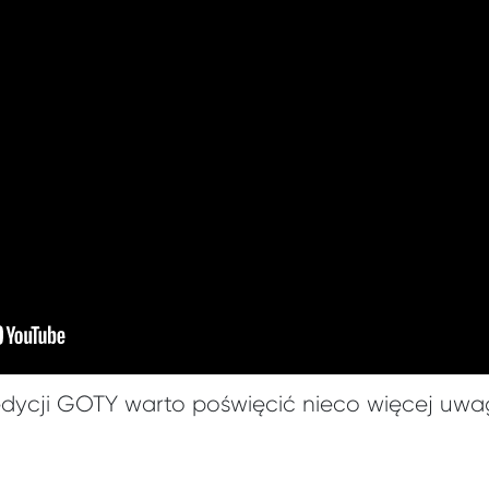
edycji GOTY warto poświęcić nieco więcej uwag