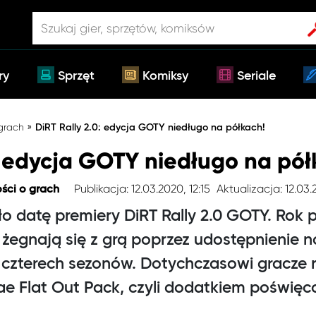
ry
Sprzęt
Komiksy
Seriale
»
 grach
DiRT Rally 2.0: edycja GOTY niedługo na półkach!
: edycja GOTY niedługo na pół
Publikacja: 12.03.2020, 12:15
Aktualizacja: 12.03.2
ści o grach
o datę premiery DiRT Rally 2.0 GOTY. Rok 
i żegnają się z grą poprzez udostępnieni
ą czterech sezonów. Dotychczasowi gracze
cRae Flat Out Pack, czyli dodatkiem pośw