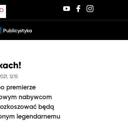
Publicystyka
kach!
021, 12:15
po premierze
e nowym nabywcom
 rozkoszować będą
ięconym legendarnemu