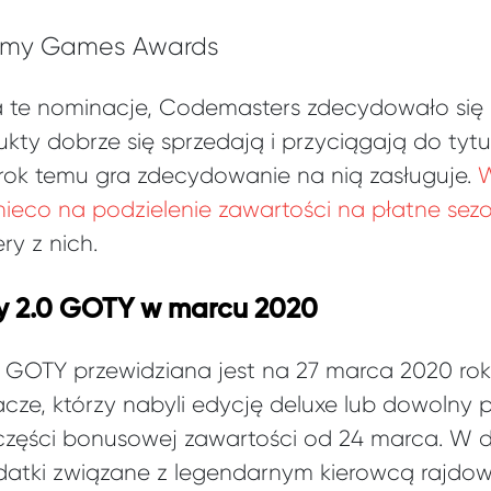
demy Games Awards
a te nominacje, Codemasters zdecydowało się 
kty dobrze się sprzedają i przyciągają do tyt
ok temu gra zdecydowanie na nią zasługuje.
W
 nieco na podzielenie zawartości na płatne sez
y z nich.
ly 2.0 GOTY w marcu 2020
.0 GOTY przewidziana jest na 27 marca 2020 rok
cze, którzy nabyli edycję deluxe lub dowolny 
części bonusowej zawartości od 24 marca. W
odatki związane z legendarnym kierowcą rajd