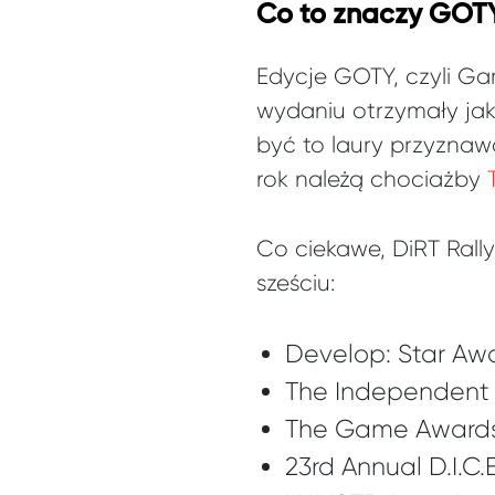
Co to znaczy GOT
Edycje GOTY, czyli Gam
wydaniu otrzymały ja
być to laury przyznaw
rok należą chociażby
Co ciekawe, DiRT Rall
sześciu:
Develop: Star Aw
The Independent
The Game Awards
23rd Annual D.I.C.