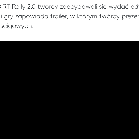
iRT Rally 2.0 twórcy zdecydowali się wydać e
sji gry zapowiada trailer, w którym twórcy prez
yścigowych.