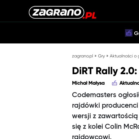
G
»
»
zagrano.pl
Gry
Aktualności o
DiRT Rally 2.0
Michał Małysa
Aktualno
Codemasters ogłosił
rajdówki producenc
wersji z zawartości
się z kolei Colin M
rajdowcowi.