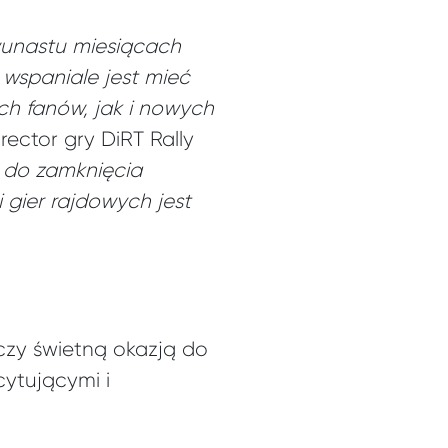
unastu miesiącach
 wspaniale jest mieć
h fanów, jak i nowych
ector gry DiRT Rally
 do zamknięcia
i gier rajdowych jest
czy świetną okazją do
cytującymi i