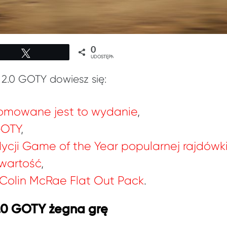
0
Tweetuj
UDOSTĘPNIEŃ
y 2.0 GOTY dowiesz się:
promowane jest to wydanie
,
GOTY
,
ycji Game of the Year popularnej rajdówk
awartość
,
 Colin McRae Flat Out Pack
.
 2.0 GOTY żegna grę