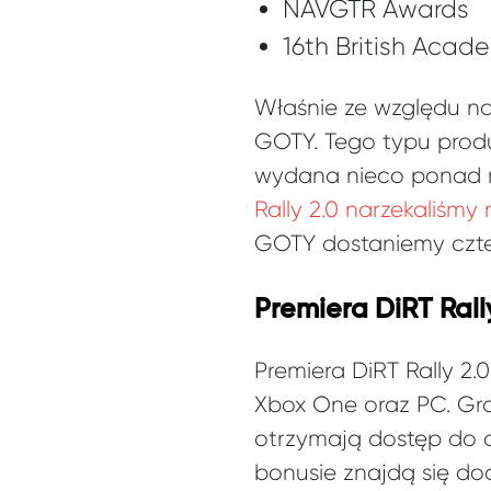
NAVGTR Awards
16th British Aca
Właśnie ze względu n
GOTY. Tego typu produ
wydana nieco ponad r
Rally 2.0 narzekaliśmy
GOTY dostaniemy czter
Premiera DiRT Ral
Premiera DiRT Rally 2
Xbox One oraz PC. Gra
otrzymają dostęp do 
bonusie znajdą się d