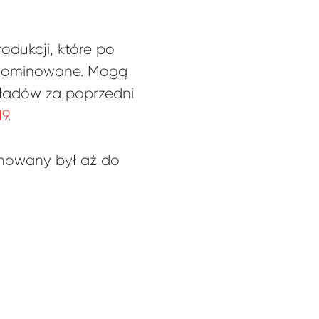
odukcji, które po
h nominowane. Mogą
kładów za poprzedni
19
.
inowany był aż do