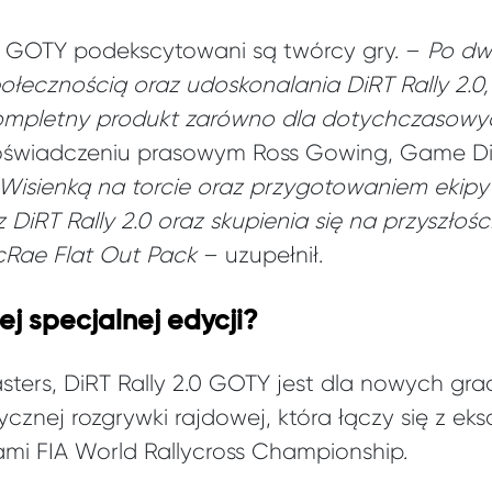
.0 GOTY podekscytowani są twórcy gry. –
Po dw
łecznością oraz udoskonalania DiRT Rally 2.0,
kompletny produkt zarówno dla dotychczasowyc
 oświadczeniu prasowym Ross Gowing, Game Dir
Wisienką na torcie oraz przygotowaniem ekipy
 DiRT Rally 2.0 oraz skupienia się na przyszłośc
cRae Flat Out Pack
– uzupełnił.
ej specjalnej edycji?
ters, DiRT Rally 2.0 GOTY jest dla nowych gra
nej rozgrywki rajdowej, która łączy się z eks
i FIA World Rallycross Championship.