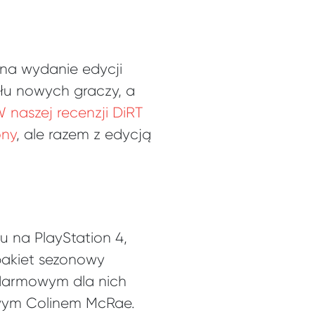
na wydanie edycji
ułu nowych graczy, a
 naszej recenzji DiRT
ony
, ale razem z edycją
u na PlayStation 4,
pakiet sezonowy
 darmowym dla nich
owym Colinem McRae.