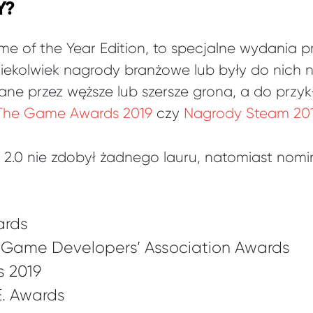
Y?
e of the Year Edition, to specjalne wydania pr
kiekolwiek nagrody branżowe lub były do nic
ane przez węższe lub szersze grona, a do przy
The Game Awards 2019
czy
Nagrody Steam 20
y 2.0 nie zdobył żadnego lauru, natomiast nom
ards
 Game Developers’ Association Awards
 2019
E. Awards