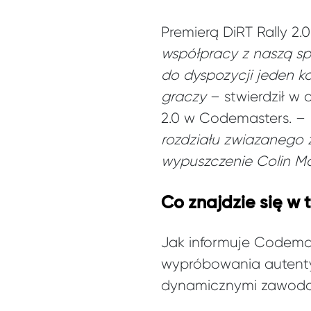
Premierą DiRT Rally 2
współpracy z naszą spo
do dyspozycji jeden 
graczy
– stwierdził w
2.0 w Codemasters. –
rozdziału zwiazanego z
wypuszczenie Colin M
Co znajdzie się w t
Jak informuje Codemas
wypróbowania autentycz
dynamicznymi zawodam