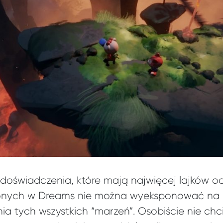
doświadczenia, które mają najwięcej lajków od
rzonych w Dreams nie można wyeksponować na 
ia tych wszystkich “marzeń”. Osobiście nie chc