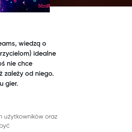
reams, wiedzą o
zycielom) idealne
oś nie chce
 zależy od niego.
 gier.
ch użytkowników oraz
 być