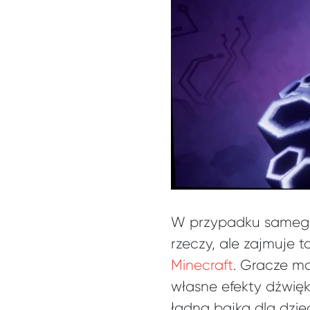
W przypadku samego
rzeczy, ale zajmuje 
Minecraft
. Gracze m
własne efekty dźwię
ładna bajka dla dzie