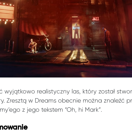
wyjątkowo realistyczny las, który został stwo
ry. Zresztą w Dreams obecnie można znaleźć pr
y’ego z jego tekstem “Oh, hi Mark”.
mowanie