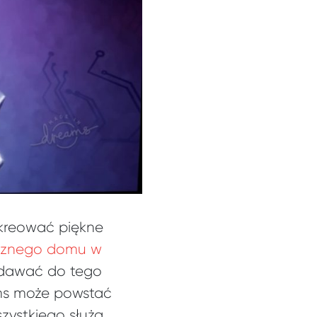
kreować piękne
ycznego domu w
odawać do tego
ams może powstać
szystkiego służą