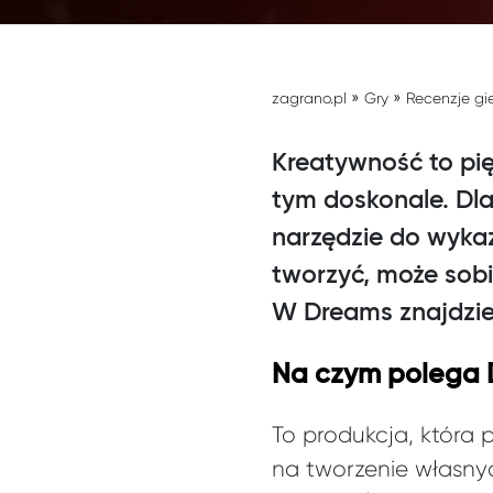
»
»
zagrano.pl
Gry
Recenzje gi
Kreatywność to pię
tym doskonale. Dl
narzędzie do wykaz
tworzyć, może sobi
W Dreams znajdzie
Na czym polega
To produkcja, która 
na tworzenie własnyc