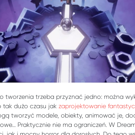
 tworzenia trzeba przyznać jedno: można wy
to tak dużo czasu jak
zaprojektowanie fantast
ogą tworzyć modele, obiekty, animować je, d
kowe… Praktycznie nie ma ograniczeń. W Dre
ci, jak i mocny horror dla dorosłych. Do tego w