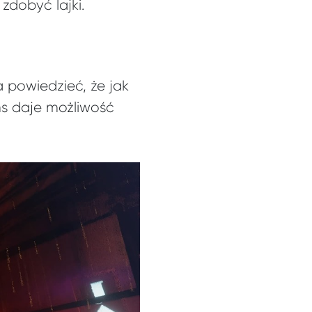
zdobyć lajki.
 powiedzieć, że jak
ms daje możliwość