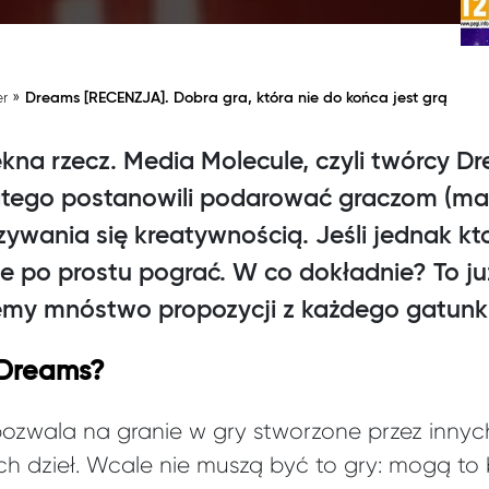
»
er
Dreams [RECENZJA]. Dobra gra, która nie do końca jest grą
kna rzecz. Media Molecule, czyli twórcy D
atego postanowili podarować graczom (mar
ywania się kreatywnością. Jeśli jednak kt
e po prostu pograć. W co dokładnie? To już
my mnóstwo propozycji z każdego gatunku
 Dreams?
pozwala na granie w gry stworzone przez inny
h dzieł. Wcale nie muszą być to gry: mogą to