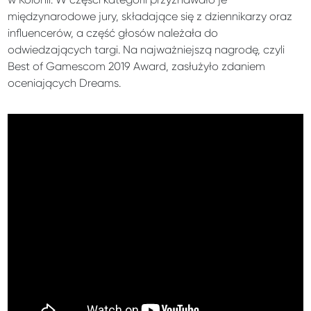
międzynarodowe jury, składające się z dziennikarzy oraz
influencerów, a część głosów należała do
odwiedzających targi. Na najważniejszą nagrodę, czyli
Best of Gamescom 2019 Award, zasłużyło zdaniem
oceniających Dreams.