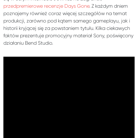
przedpremierowe recenzje Days Gone
. Z każdym dniem
poznajemy również coraz więcej szczegółów na temat
produkcji, zarówno pod kątem samego gameplayu, jak i
historii kryjącej się za powstaniem tytułu. Kilka ciekawych
faktów prezentuje promocyjny materiał Sony, poświęcony
działaniu Bend Studio.