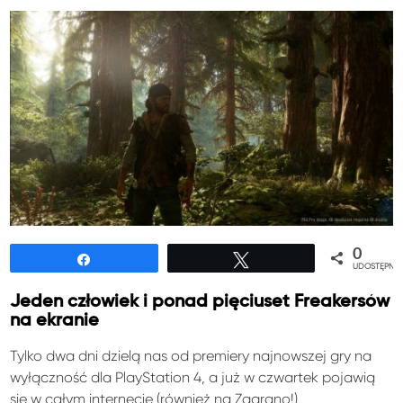
0
Udostępnij
Tweetuj
UDOSTĘPNIE
Jeden człowiek i ponad pięciuset Freakersów
na ekranie
Tylko dwa dni dzielą nas od premiery najnowszej gry na
wyłączność dla PlayStation 4, a już w czwartek pojawią
się w całym internecie (również na Zagrano!)