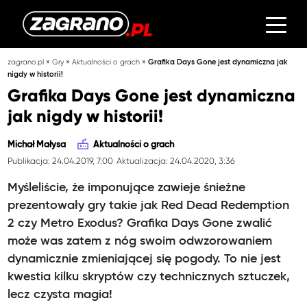
»
»
»
zagrano.pl
Gry
Aktualności o grach
Grafika Days Gone jest dynamiczna jak
nigdy w historii!
Grafika Days Gone jest dynamiczna
jak nigdy w historii!
Michał Małysa
Aktualności o grach
Publikacja: 24.04.2019, 7:00
Aktualizacja: 24.04.2020, 3:36
Myśleliście, że imponujące zawieje śnieżne
prezentowały gry takie jak Red Dead Redemption
2 czy Metro Exodus? Grafika Days Gone zwalić
może was zatem z nóg swoim odwzorowaniem
dynamicznie zmieniającej się pogody. To nie jest
kwestia kilku skryptów czy technicznych sztuczek,
lecz czysta magia!