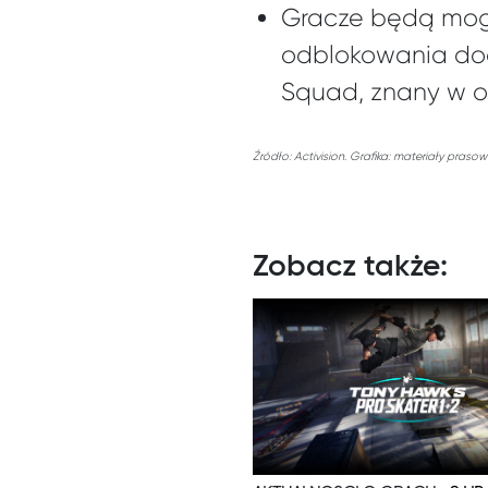
Gracze będą mog
odblokowania doda
Squad, znany w o
Źródło: Activision. Grafika: materiały prasow
Zobacz także: