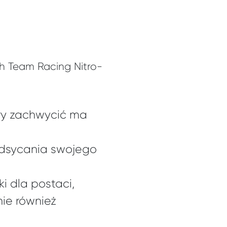
sh Team Racing Nitro-
óry zachwycić ma
odsycania swojego
i dla postaci,
nie również