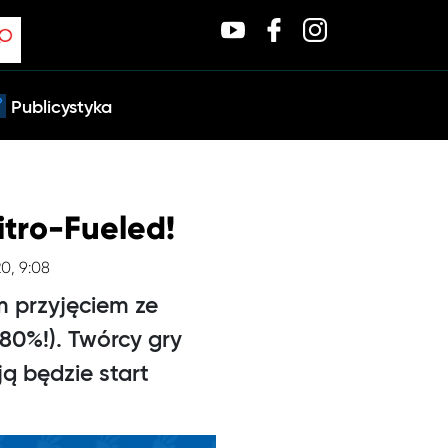
Publicystyka
itro-Fueled!
20, 9:08
m przyjęciem ze
 80%!). Twórcy gry
ą będzie start