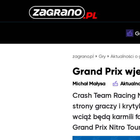
G
»
»
zagrano.pl
Gry
Aktualności o
Grand Prix wj
Michał Małysa
Aktualno
Crash Team Racing N
strony graczy i kryt
wciąż będą karmili 
Grand Prix Nitro To