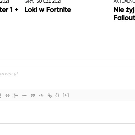
 2021
GRY,
30 CZE 2021
AKTUALNO
er 1 +
Loki w Fortnite
Nie ży
Fallou
{}
[+]