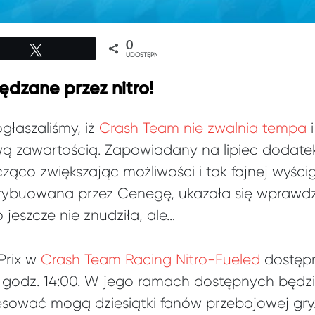
0
Tweetuj
UDOSTĘPNIEŃ
ędzane przez nitro!
głaszaliśmy, iż
Crash Team nie zwalnia tempa
i
wą zawartością. Zapowiadany na lipiec dodate
ąco zwiększając możliwości i tak fajnej wyścig
trybuowana przez Cenegę, ukazała się wprawdz
 jeszcze nie znudziła, ale…
Prix w
Crash Team Racing Nitro-Fueled
dostępn
o godz. 14:00. W jego ramach dostępnych będzi
resować mogą dziesiątki fanów przebojowej gry.