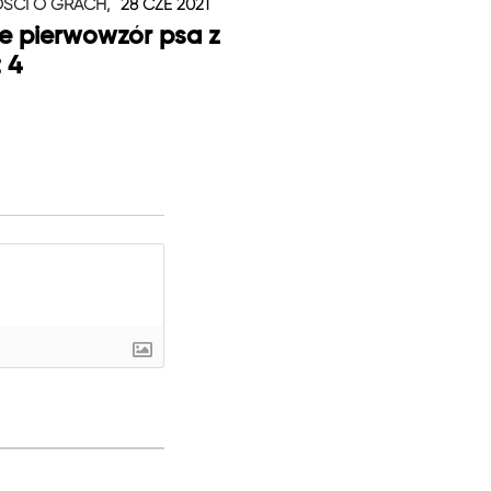
ŚCI O GRACH,
28 CZE 2021
je pierwowzór psa z
t 4