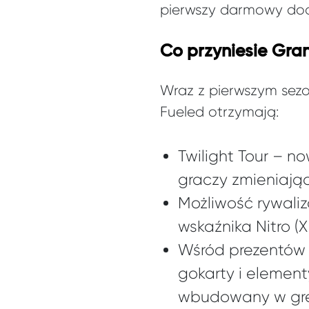
pierwszy darmowy do
Co przyniesie Gran
Wraz z pierwszym sezo
Fueled otrzymają:
Twilight Tour – n
graczy zmieniając
Możliwość rywali
wskaźnika Nitro (
Wśród prezentów z
gokarty i element
wbudowany w grę 