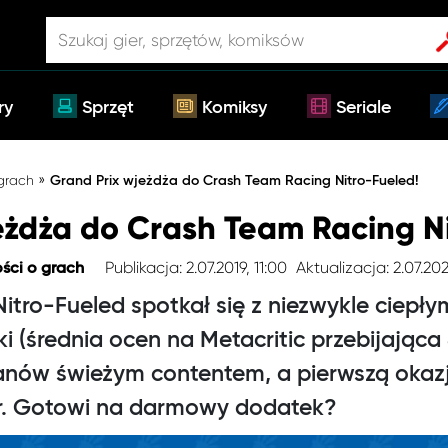
ry
Sprzęt
Komiksy
Seriale
»
 grach
Grand Prix wjeżdża do Crash Team Racing Nitro-Fueled!
eżdża do Crash Team Racing N
Publikacja: 2.07.2019, 11:00
Aktualizacja: 2.07.20
ści o grach
itro-Fueled spotkał się z niezwykle ciepły
yki (średnia ocen na Metacritic przebijająca
fanów świeżym contentem, a pierwszą okazj
ur. Gotowi na darmowy dodatek?